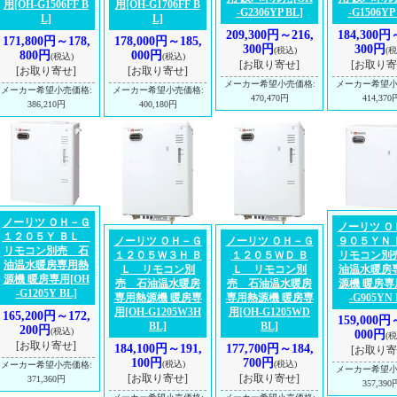
用
[OH-G1506FF B
用
[OH-G1706FF B
-G2306YP BL]
-G1506YP
L]
L]
209,300円～216,
184,300円
171,800円～178,
178,000円～185,
300円
300円
(税込)
(税
800円
000円
(税込)
(税込)
[お取り寄せ]
[お取り寄
[お取り寄せ]
[お取り寄せ]
メーカー希望小売価格
:
メーカー希望
メーカー希望小売価格
:
メーカー希望小売価格
:
470,470円
414,370
386,210円
400,180円
ノーリツ ＯＨ－Ｇ
ノーリツ Ｏ
１２０５Ｙ ＢＬ
ノーリツ ＯＨ－Ｇ
ノーリツ ＯＨ－Ｇ
９０５ＹＮ
リモコン別売 石
１２０５Ｗ３Ｈ Ｂ
１２０５ＷＤ Ｂ
リモコン別
油温水暖房専用熱
Ｌ リモコン別
Ｌ リモコン別
油温水暖房
源機 暖房専用
[OH
売 石油温水暖房
売 石油温水暖房
源機 暖房専
-G1205Y BL]
専用熱源機 暖房専
専用熱源機 暖房専
-G905YN 
用
[OH-G1205W3H
用
[OH-G1205WD
165,200円～172,
159,000円
BL]
BL]
200円
(税込)
000円
(税
[お取り寄せ]
184,100円～191,
177,700円～184,
[お取り寄
100円
700円
(税込)
(税込)
メーカー希望小売価格
:
メーカー希望
[お取り寄せ]
[お取り寄せ]
371,360円
357,390