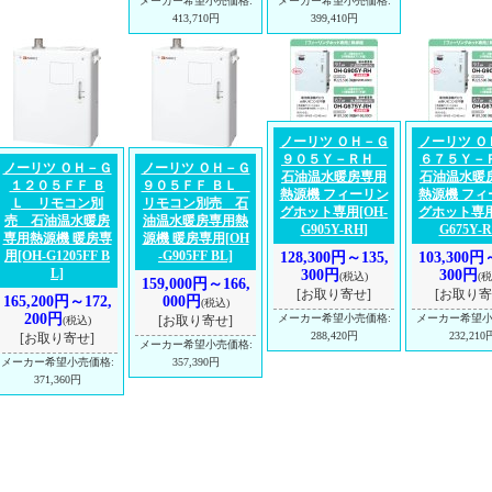
メーカー希望小売価格
:
メーカー希望小売価格
:
413,710円
399,410円
ノーリツ ＯＨ－Ｇ
ノーリツ Ｏ
９０５Ｙ－ＲＨ
６７５Ｙ
ノーリツ ＯＨ－Ｇ
ノーリツ ＯＨ－Ｇ
石油温水暖房専用
石油温水暖
１２０５ＦＦ Ｂ
９０５ＦＦ ＢＬ
熱源機 フィーリン
熱源機 フィ
Ｌ リモコン別
リモコン別売 石
グホット専用
[OH-
グホット専
売 石油温水暖房
油温水暖房専用熱
G905Y-RH]
G675Y-R
専用熱源機 暖房専
源機 暖房専用
[OH
用
[OH-G1205FF B
-G905FF BL]
128,300円～135,
103,300円
L]
300円
300円
(税込)
(税
159,000円～166,
[お取り寄せ]
[お取り寄
165,200円～172,
000円
(税込)
200円
メーカー希望小売価格
:
メーカー希望
[お取り寄せ]
(税込)
288,420円
232,210
[お取り寄せ]
メーカー希望小売価格
:
メーカー希望小売価格
:
357,390円
371,360円