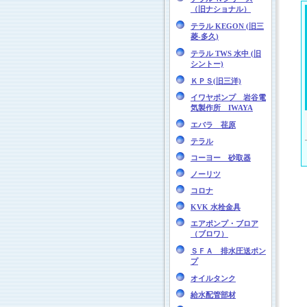
（旧ナショナル）
テラル KEGON (旧三
菱-多久)
テラル TWS 水中 (旧
シントー)
ＫＰＳ(旧三洋)
イワヤポンプ 岩谷電
気製作所 IWAYA
エバラ 荏原
テラル
コーヨー 砂取器
ノーリツ
コロナ
KVK 水栓金具
エアポンプ・ブロア
（ブロワ）
ＳＦＡ 排水圧送ポン
プ
オイルタンク
給水配管部材