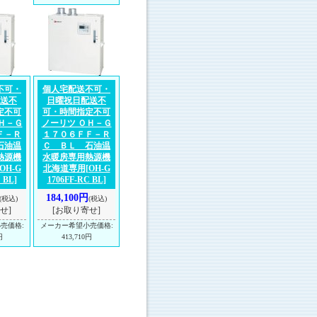
不可・
個人宅配送不可・
送不
日曜祝日配送不
定不可
可・時間指定不可
Ｈ－Ｇ
ノーリツ ＯＨ－Ｇ
Ｆ－Ｒ
１７０６ＦＦ－Ｒ
石油温
Ｃ ＢＬ 石油温
熱源機
水暖房専用熱源機
[OH-G
北海道専用
[OH-G
 BL]
1706FF-RC BL]
184,100円
(税込)
(税込)
せ]
[お取り寄せ]
小売価格
:
メーカー希望小売価格
:
円
413,710円