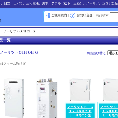
器、日立、エバラ、三相電機、川本、テラル（松下・三菱）、ノーリツ、コロナ製品
ご利用案内
｜
お問い合せ
商品検索
:
｜
ノーリツ > OTH OH-G
品一覧
ノーリツ > OTH OH-G
商品並び替え
:
登録アイテム数
:
31件
ノーリツ ＯＨ－Ｇ
ノーリツ Ｏ
１７０６ＤＹ Ｂ
１５０６Ｄ
Ｌ リモコン別
Ｌ リモコ