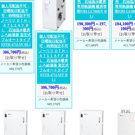
売 石油温水暖房
売 石油温
個人宅配送不可・
専用熱源機 暖房専
専用熱源機 
日曜祝日配送不
用
[OH-G1706DY B
用
[OH-G150
可・時間指定不可
L]
L]
ノーリツ ＯＴＨ－
190,300円～197,
184,100円
４７１１ＡＹ Ｂ
300円
100円
(税込)
(税
Ｌ 石油温水暖房
[お取り寄せ]
[お取り寄
ふろ給湯器 直圧式
個人宅配送不可・
フルオートタイプ
メーカー希望小売価格
:
メーカー希望
日曜祝日配送不
[OTH-4711AY BL]
427,680円
413,710
可・時間指定不可
ノーリツ ＯＴＨ－
306,700円
(税込)
４７１１ＡＦＦ Ｂ
[お取り寄せ]
Ｌ 石油温水暖房
メーカー希望小売価格
:
ふろ給湯器 直圧式
689,370円
フルオートタイプ
[OTH-4711AFF B
L]
306,700円
(税込)
[お取り寄せ]
メーカー希望小売価格
:
689,370円