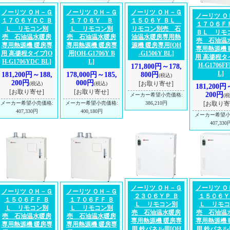
ノーリツ ＯＨ－Ｇ
ノーリツ ＯＨ－Ｇ
ノーリツ ＯＨ－Ｇ
ノーリツ Ｏ
１７０６ＹＤＣ Ｂ
１７０６Ｙ Ｂ
１５０６Ｙ ＢＬ
１７０６Ｆ
Ｌ リモコン別
Ｌ リモコン別
リモコン別売 石
ＢＬ リモ
売 石油温水暖房
売 石油温水暖房
油温水暖房専用熱
売 石油温
専用熱源機 暖房専
専用熱源機 暖房専
源機 暖房専用
[OH
専用熱源機 
用 高揚程タイプ
[O
用
[OH-G1706Y B
-G1506Y BL]
用 高揚程タ
H-G1706YDC BL]
L]
H-G1706FF
171,800円～178,
L]
181,200円～188,
178,000円～185,
800円
(税込)
200円
000円
[お取り寄せ]
(税込)
(税込)
181,200円
[お取り寄せ]
[お取り寄せ]
200円
メーカー希望小売価格
:
(税
メーカー希望小売価格
:
メーカー希望小売価格
:
386,210円
[お取り寄
407,330円
400,180円
メーカー希望
407,330
ノーリツ ＯＨ－Ｇ
ノーリツ Ｏ
ノーリツ ＯＨ－Ｇ
ノーリツ ＯＨ－Ｇ
２３０６ＹＰ Ｂ
１５０６Ｙ
１５０６ＦＦ Ｂ
１７０６ＦＦ Ｂ
Ｌ リモコン別
Ｌ リモコ
Ｌ リモコン別
Ｌ リモコン別
売 石油温水暖房
売 石油温
売 石油温水暖房
売 石油温水暖房
専用熱源機 暖房専
専用熱源機 
専用熱源機 暖房専
専用熱源機 暖房専
用 鉄パネル用
[OH
用 鉄パネル