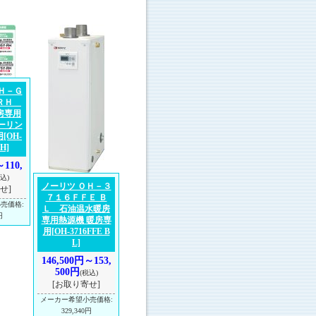
Ｈ－Ｇ
－ＲＨ
房専用
ーリン
用
[OH-
H]
～110,
込)
ノーリツ ＯＨ－３
せ]
７１６ＦＦＥ Ｂ
小売価格
:
Ｌ 石油温水暖房
円
専用熱源機 暖房専
用
[OH-3716FFE B
L]
146,500円～153,
500円
(税込)
[お取り寄せ]
メーカー希望小売価格
:
329,340円