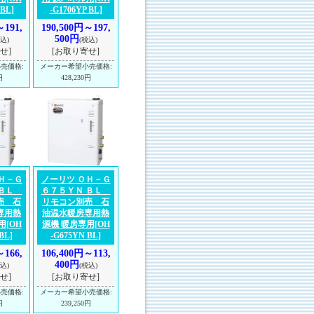
 BL]
-G1706YP BL]
～191,
190,500円～197,
500円
込)
(税込)
せ]
[お取り寄せ]
小売価格
:
メーカー希望小売価格
:
円
428,230円
Ｈ－Ｇ
ノーリツ ＯＨ－Ｇ
 ＢＬ
６７５ＹＮ ＢＬ
売 石
リモコン別売 石
専用熱
油温水暖房専用熱
用
[OH
源機 暖房専用
[OH
BL]
-G675YN BL]
～166,
106,400円～113,
400円
込)
(税込)
せ]
[お取り寄せ]
小売価格
:
メーカー希望小売価格
:
円
239,250円