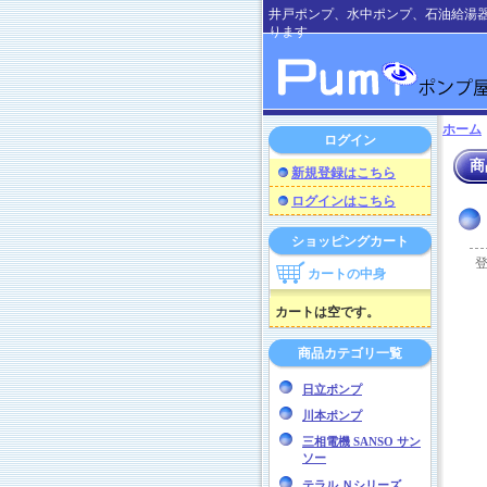
井戸ポンプ、水中ポンプ、石油給湯
ります
ホーム
ログイン
商
新規登録はこちら
ログインはこちら
ショッピングカート
カートの中身
カートは空です。
商品カテゴリ一覧
日立ポンプ
川本ポンプ
三相電機 SANSO サン
ソー
テラル Ｎシリーズ