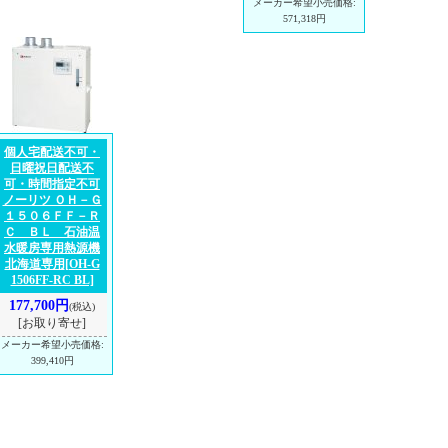
メーカー希望小売価格
:
571,318円
個人宅配送不可・
日曜祝日配送不
可・時間指定不可
ノーリツ ＯＨ－Ｇ
１５０６ＦＦ－Ｒ
Ｃ ＢＬ 石油温
水暖房専用熱源機
北海道専用
[OH-G
1506FF-RC BL]
177,700円
(税込)
[お取り寄せ]
メーカー希望小売価格
:
399,410円