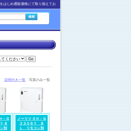
をはじめ通販価格にて取り揃えてお
説明付き一覧
写真のみ一覧
Ｈ－Ｇ
ノーリツ ＯＨ－Ｇ
Ｙ Ｂ
２３０６Ｙ Ｂ
ン別
Ｌ リモコン別