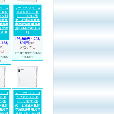
Ｈ－Ｇ
ノーリツ ＯＨ－Ｇ
ＦＤＣ
２３０６ＦＦ Ｂ
コン別
Ｌ リモコン別
水暖房
売 石油温水暖房
暖房専
専用熱源機 暖房専
イプ
[O
用
[OH-G2306FF B
DC B
L]
196,800円～203,
～188,
800円
(税込)
[お取り寄せ]
込)
せ]
メーカー希望小売価格
:
小売価格
:
442,420円
円
Ｈ－Ｇ
ノーリツ ＯＨ－Ｇ
Ｐ Ｂ
１７０６ＹＰ Ｂ
ン別
Ｌ リモコン別
水暖房
売 石油温水暖房
暖房専
専用熱源機 暖房専
用
[OH
用 鉄パネル用
[OH