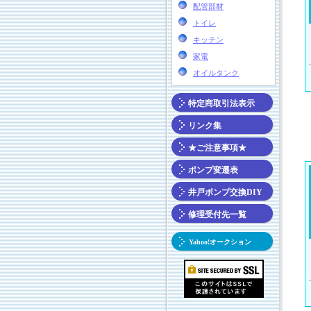
配管部材
トイレ
キッチン
家電
オイルタンク
特定商取引法表示
リンク集
★ご注意事項★
ポンプ変遷表
井戸ポンプ交換DIY
修理受付先一覧
Yahoo!オークション