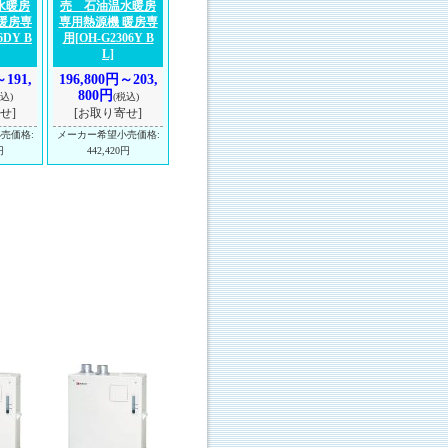
水暖房
売 石油温水暖房
暖房専
専用熱源機 暖房専
6DY B
用
[OH-G2306Y B
L]
～191,
196,800円～203,
800円
込)
(税込)
せ]
[お取り寄せ]
小売価格
:
メーカー希望小売価格
:
円
442,420円