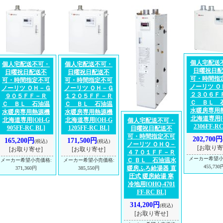
個人宅配送
個人宅配送不可・
個人宅配送不可・
日曜祝日配
日曜祝日配送不
日曜祝日配送不
可・時間指
可・時間指定不可
可・時間指定不可
ノーリツ Ｏ
ノーリツ ＯＨ－Ｇ
ノーリツ ＯＨ－Ｇ
２３０６Ｆ
９０５ＦＦ－Ｒ
１２０５ＦＦ－Ｒ
Ｃ ＢＬ 
Ｃ ＢＬ 石油温
Ｃ ＢＬ 石油温
水暖房専用
水暖房専用熱源機
水暖房専用熱源機
北海道専用
北海道専用
[OH-G
北海道専用
[OH-G
個人宅配送不可・
2306FF-RC
905FF-RC BL]
1205FF-RC BL]
日曜祝日配送不
可・時間指定不可
202,700円
165,200円
171,500円
(税込)
(税込)
ノーリツ ＯＨＱ－
[お取り寄
[お取り寄せ]
[お取り寄せ]
４７０１ＦＦ－Ｒ
メーカー希望
Ｃ ＢＬ 石油温水
メーカー希望小売価格
:
メーカー希望小売価格
:
455,730
暖房ふろ給湯器 直
371,360円
385,550円
圧式 暖房給湯 寒
冷地用
[OHQ-4701
FF-RC BL]
314,200円
(税込)
[お取り寄せ]