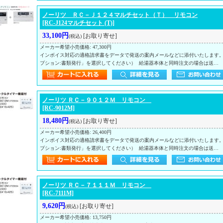
ノーリツ ＲＣ－Ｊ１２４マルチセット（Ｔ） リモコン
[RC-J124マルチセット (T)]
33,100円
[お取り寄せ]
(税込)
メーカー希望小売価格
:
47,300円
インボイス対応の適格請求書をデータで発送の案内メールなどに添付いたします
プション:書類発行」を選択してください） 給湯器本体と同時注文の場合は送…
ノーリツ ＲＣ－９０１２Ｍ リモコン
[RC-9012M]
18,480円
[お取り寄せ]
(税込)
メーカー希望小売価格
:
26,400円
インボイス対応の適格請求書をデータで発送の案内メールなどに添付いたします
プション:書類発行」を選択してください） 給湯器本体と同時注文の場合は送…
ノーリツ ＲＣ－７１１１Ｍ リモコン
[RC-7111M]
9,620円
[お取り寄せ]
(税込)
メーカー希望小売価格
:
13,750円