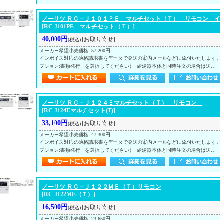
ノーリツ ＲＣ－Ｊ１０１ＰＥ マルチセット（Ｔ） リモコン 
[RC-J101PE マルチセット（Ｔ）]
40,000円
[お取り寄せ]
(税込)
メーカー希望小売価格
:
57,200円
インボイス対応の適格請求書をデータで発送の案内メールなどに添付いたします
プション:書類発行」を選択してください） 給湯器本体と同時注文の場合は送…
ノーリツ ＲＣ－Ｊ１２４Ｅマルチセット（Ｔ） リモコン
[RC-J124Eマルチセット(T)]
33,100円
[お取り寄せ]
(税込)
メーカー希望小売価格
:
47,300円
インボイス対応の適格請求書をデータで発送の案内メールなどに添付いたします
プション:書類発行」を選択してください） 給湯器本体と同時注文の場合は送…
ノーリツ ＲＣ－Ｊ１２２ＭＥ（Ｔ）リモコン
[RC-J122ME（Ｔ）]
16,500円
[お取り寄せ]
(税込)
メーカー希望小売価格
:
23,650円