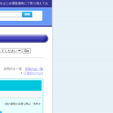
をはじめ通販価格にて取り揃えてお
説明付き一覧
写真のみ一覧
1
|
2
次のページ
»
。 （紙の書類が必要な際は「有料オ