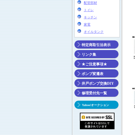
配管部材
トイレ
キッチン
家電
オイルタンク
特定商取引法表示
リンク集
★ご注意事項★
ポンプ変遷表
井戸ポンプ交換DIY
修理受付先一覧
Yahoo!オークション