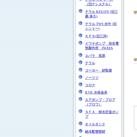
（旧ナショナル）
テラル KEGON (旧三
菱-多久)
テラル TWS 水中 (旧
シントー)
ＫＰＳ(旧三洋)
イワヤポンプ 岩谷電
気製作所 IWAYA
エバラ 荏原
テラル
コーヨー 砂取器
ノーリツ
コロナ
KVK 水栓金具
エアポンプ・ブロア
（ブロワ）
ＳＦＡ 排水圧送ポン
プ
オイルタンク
給水配管部材