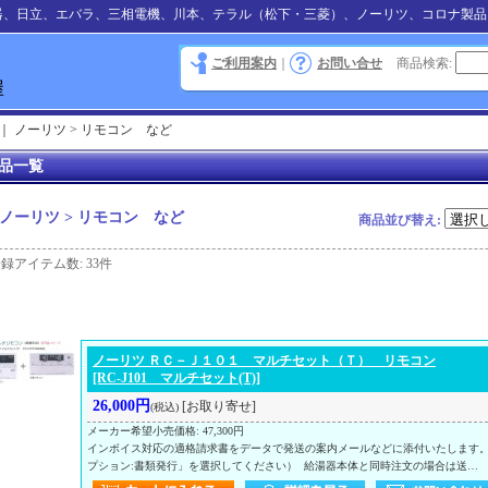
器、日立、エバラ、三相電機、川本、テラル（松下・三菱）、ノーリツ、コロナ製品
ご利用案内
｜
お問い合せ
商品検索
:
｜
ノーリツ > リモコン など
品一覧
ノーリツ > リモコン など
商品並び替え
:
登録アイテム数
:
33件
ノーリツ ＲＣ－Ｊ１０１ マルチセット（Ｔ） リモコン
[RC-J101 マルチセット(T)]
26,000円
[お取り寄せ]
(税込)
メーカー希望小売価格
:
47,300円
インボイス対応の適格請求書をデータで発送の案内メールなどに添付いたします
プション:書類発行」を選択してください） 給湯器本体と同時注文の場合は送…