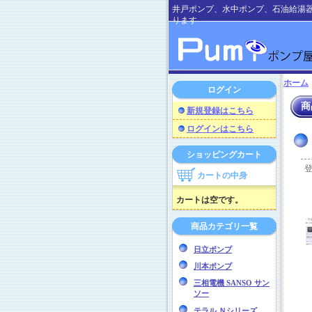
井戸ポンプ、水中ポンプ、石油給湯
ります
ホーム
ログイン
商
新規登録はこちら
ログインはこちら
ショッピングカート
カートの中身
カートは空です。
商品カテゴリ一覧
日立ポンプ
川本ポンプ
三相電機 SANSO サン
ソー
テラル Ｎシリーズ