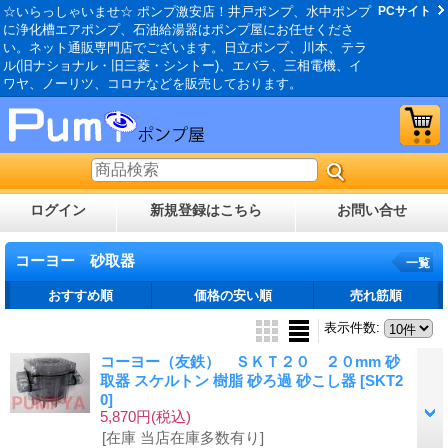
☆いらっしゃいませ☆ ポンプ激安店！井戸ポンプ、水中ポンプ
PCサイト
に浄化槽エアポンプ、石油給湯器はポンプ屋にお任せくださ
い。ネット通販専門店でございます。日立ポンプ、川本、テラ
ル(旧ナショナル・旧三菱・シントー)、エバラ、三相電機、イ
ワヤ、ノーリツ、コロナなどを販売しております。
ログイン
新規登録はこちら
お問い合せ
コーヨー 砂取器
一覧
おすすめ順
価格の安い順
売れ筋順
表示件数
:
コーヨー（友鉄） ＳＫＴ２０ ２０mm 砂
取器 スケルトン 樹脂 砂ろ過 砂こし器
[SKT2
0]
5,870円
(税込)
[在庫 当店在庫多数有り]