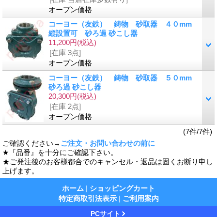
オープン価格
コーヨー（友鉄） 鋳物 砂取器 ４０mm
縦設置可 砂ろ過 砂こし器
11,200円
(税込)
[在庫 3点]
オープン価格
コーヨー（友鉄） 鋳物 砂取器 ５０mm
砂ろ過 砂こし器
20,300円
(税込)
[在庫 2点]
オープン価格
(7件/7件)
ご確認ください→
ご注文・お問い合わせの前に
★『品番』を十分にご確認下さい。
★ご発注後のお客様都合でのキャンセル・返品は固くお断り申し
上げます。
ホーム
|
ショッピングカート
特定商取引法表示
|
ご利用案内
PCサイト