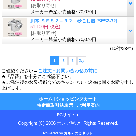
[お取り寄せ]
メーカー希望小売価格
:
70,070円
川本 ＳＦＳ２－３２ 砂こし器
[SFS2-32]
51,100円
(税込)
[お取り寄せ]
メーカー希望小売価格
:
70,070円
(10件/23件)
1
2
3
次
»
ご確認ください→
ご注文・お問い合わせの前に
★『品番』を十分にご確認下さい。
★ご発注後のお客様都合でのキャンセル・返品は固くお断り申し
上げます。
ホーム
|
ショッピングカート
特定商取引法表示
|
ご利用案内
PCサイト
Copyright (C) 2006 ポンプ屋. All Rights Reserved.
Powered by
おちゃのこネット