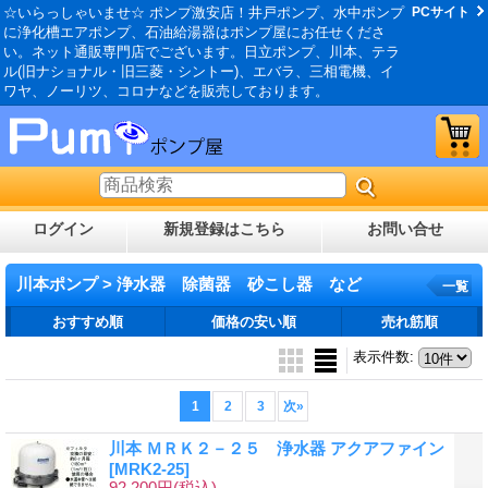
☆いらっしゃいませ☆ ポンプ激安店！井戸ポンプ、水中ポンプ
PCサイト
に浄化槽エアポンプ、石油給湯器はポンプ屋にお任せくださ
い。ネット通販専門店でございます。日立ポンプ、川本、テラ
ル(旧ナショナル・旧三菱・シントー)、エバラ、三相電機、イ
ワヤ、ノーリツ、コロナなどを販売しております。
ログイン
新規登録はこちら
お問い合せ
川本ポンプ > 浄水器 除菌器 砂こし器 など
一覧
おすすめ順
価格の安い順
売れ筋順
表示件数
:
1
2
3
次
»
川本 ＭＲＫ２－２５ 浄水器 アクアファイン
[MRK2-25]
92,200円
(税込)