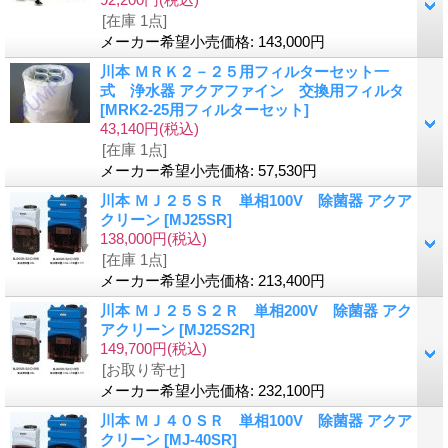
[在庫 1点]
メーカー希望小売価格
:
143,000円
川本 ＭＲＫ２－２５用フィルターセット一
式 浄水器 アクアファイン 交換用フィルタ
[MRK2-25用フィルターセット]
43,140円
(税込)
[在庫 1点]
メーカー希望小売価格
:
57,530円
川本 ＭＪ２５ＳＲ 単相100V 除菌器 アクア
クリーン
[MJ25SR]
138,000円
(税込)
[在庫 1点]
メーカー希望小売価格
:
213,400円
川本 ＭＪ２５Ｓ２Ｒ 単相200V 除菌器 アク
アクリーン
[MJ25S2R]
149,700円
(税込)
[お取り寄せ]
メーカー希望小売価格
:
232,100円
川本 ＭＪ４０ＳＲ 単相100V 除菌器 アクア
クリーン
[MJ-40SR]