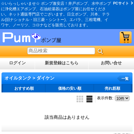
☆いらっしゃいませ☆ ポンプ激安店！井戸ポンプ、水中ポンプ
PCサイト
に浄化槽エアポンプ、石油給湯器はポンプ屋にお任せくださ
い。ネット通販専門店でございます。日立ポンプ、川本、テラ
ル(旧ナショナル・旧三菱・シントー)、エバラ、三相電機、イ
ワヤ、ノーリツ、コロナなどを販売しております。
ログイン
新規登録はこちら
お問い合せ
オイルタンク > ダイケン
一覧
おすすめ順
価格の安い順
売れ筋順
表示件数
:
該当商品はありません