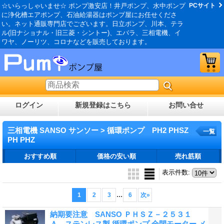
☆いらっしゃいませ☆ ポンプ激安店！井戸ポンプ、水中ポンプ
PCサイト
に浄化槽エアポンプ、石油給湯器はポンプ屋にお任せくださ
い。ネット通販専門店でございます。日立ポンプ、川本、テラ
ル(旧ナショナル・旧三菱・シントー)、エバラ、三相電機、イ
ワヤ、ノーリツ、コロナなどを販売しております。
ログイン
新規登録はこちら
お問い合せ
三相電機 SANSO サンソー > 循環ポンプ PH2 PHSZ
一覧
PH PHZ
おすすめ順
価格の安い順
売れ筋順
表示件数
:
...
1
2
3
6
次
»
納期要注意 SANSO ＰＨＳＺ－２５３１
Ａ ステンレス製 循環ポンプ 全閉モーター メ