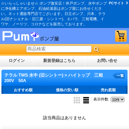
☆いらっしゃいませ☆ ポンプ激安店！井戸ポンプ、水中ポンプ
PCサイト
に浄化槽エアポンプ、石油給湯器はポンプ屋にお任せくださ
い。ネット通販専門店でございます。日立ポンプ、川本、テラ
ル(旧ナショナル・旧三菱・シントー)、エバラ、三相電機、イ
ワヤ、ノーリツ、コロナなどを販売しております。
ログイン
新規登録はこちら
お問い合せ
テラル TWS 水中 (旧シントー) > ハイトップ 三相
一覧
200V 50A
おすすめ順
価格の安い順
売れ筋順
表示件数
:
該当商品はありません