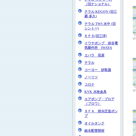
（旧ナショナル）
テラル KEGON (旧三
菱-多久)
テラル TWS 水中 (旧
シントー)
ＫＰＳ(旧三洋)
イワヤポンプ 岩谷電
気製作所 IWAYA
エバラ 荏原
テラル
コーヨー 砂取器
ノーリツ
コロナ
KVK 水栓金具
エアポンプ・ブロア
（ブロワ）
ＳＦＡ 排水圧送ポン
プ
オイルタンク
給水配管部材