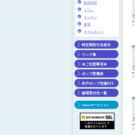
配管部材
トイレ
キッチン
家電
オイルタンク
特定商取引法表示
リンク集
★ご注意事項★
ポンプ変遷表
井戸ポンプ交換DIY
修理受付先一覧
Yahoo!オークション