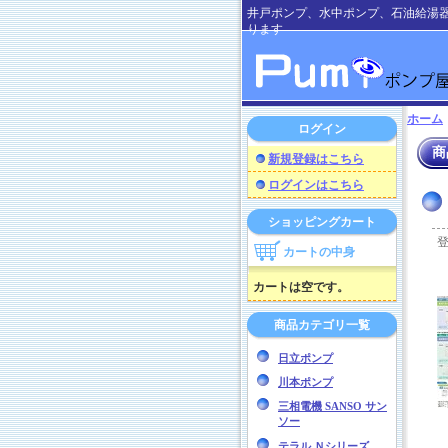
井戸ポンプ、水中ポンプ、石油給湯
ります
ホーム
ログイン
商
新規登録はこちら
ログインはこちら
ショッピングカート
カートの中身
カートは空です。
商品カテゴリ一覧
日立ポンプ
川本ポンプ
三相電機 SANSO サン
ソー
テラル Ｎシリーズ