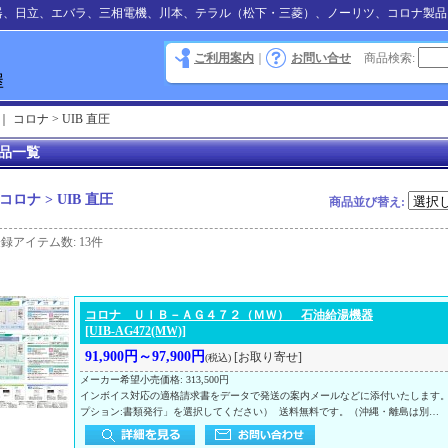
器、日立、エバラ、三相電機、川本、テラル（松下・三菱）、ノーリツ、コロナ製品
ご利用案内
｜
お問い合せ
商品検索
:
｜
コロナ > UIB 直圧
品一覧
コロナ > UIB 直圧
商品並び替え
:
登録アイテム数
:
13件
コロナ ＵＩＢ－ＡＧ４７２（ＭＷ） 石油給湯機器
[UIB-AG472(MW)]
91,900円～97,900円
[お取り寄せ]
(税込)
メーカー希望小売価格
:
313,500円
インボイス対応の適格請求書をデータで発送の案内メールなどに添付いたします
プション:書類発行」を選択してください） 送料無料です。（沖縄・離島は別…