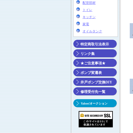
配管部材
トイレ
キッチン
家電
オイルタンク
特定商取引法表示
リンク集
★ご注意事項★
ポンプ変遷表
井戸ポンプ交換DIY
修理受付先一覧
Yahoo!オークション