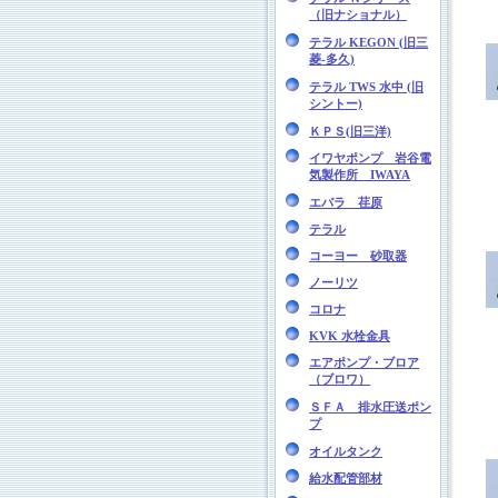
（旧ナショナル）
テラル KEGON (旧三
菱-多久)
テラル TWS 水中 (旧
シントー)
ＫＰＳ(旧三洋)
イワヤポンプ 岩谷電
気製作所 IWAYA
エバラ 荏原
テラル
コーヨー 砂取器
ノーリツ
コロナ
KVK 水栓金具
エアポンプ・ブロア
（ブロワ）
ＳＦＡ 排水圧送ポン
プ
オイルタンク
給水配管部材