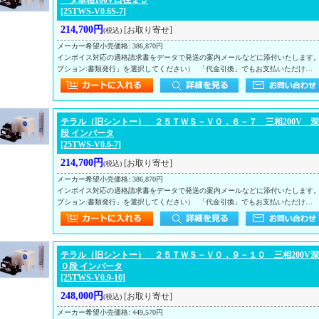
ータ単相100V口径２５
[25TWS-V0.6S-7]
214,700円
[お取り寄せ]
(税込)
メーカー希望小売価格
:
386,870円
インボイス対応の適格請求書をデータで発送の案内メールなどに添付いたします
プション:書類発行」を選択してください） 「代金引換」でもお支払いただけ…
テラル（旧シントー） ２５ＴＷＳ－Ｖ０．６－７ 三相200V 深
段 インバータ
[25TWS-V0.6-7]
214,700円
[お取り寄せ]
(税込)
メーカー希望小売価格
:
386,870円
インボイス対応の適格請求書をデータで発送の案内メールなどに添付いたします
プション:書類発行」を選択してください） 「代金引換」でもお支払いただけ…
テラル（旧シントー） ２５ＴＷＳ－Ｖ０．９－１０ 三相200V深
０段 インバータ
[25TWS-V0.9-10]
248,000円
[お取り寄せ]
(税込)
メーカー希望小売価格
:
449,570円