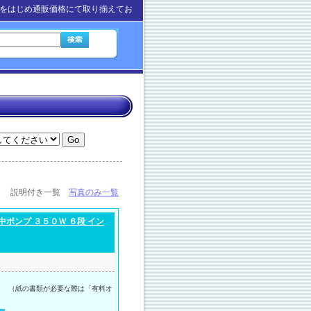
をはじめ通販価格にて取り揃えてお
説明付き一覧
写真のみ一覧
ポンプ ３５０Ｗ ６段 イン
。 （紙の書類が必要な際は「有料オ