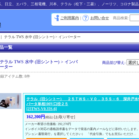
器、日立、エバラ、三相電機、川本、テラル（松下・三菱）、ノーリツ、コロナ製品
ご利用案内
｜
お問い合せ
商品検索
:
｜
テラル TWS 水中 (旧シントー) > インバーター
品一覧
テラル TWS 水中 (旧シントー) > インバ
商品並び替え
:
ーター
登録アイテム数
:
8件
テラル（旧シントー） ２５ＴＷＳ－Ｖ０．３５Ｓ－６ 深井戸水中
バータ単相100V口径２５
[25TWS-V0.35S-6]
162,200円
[お取り寄せ]
(税込)
メーカー希望小売価格
:
292,270円
インボイス対応の適格請求書をデータで発送の案内メールなどに添付いたします
プション:書類発行」を選択してください） 「代金引換」でもお支払いただけ…