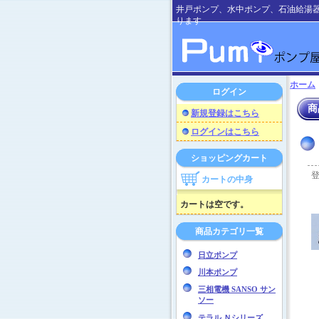
井戸ポンプ、水中ポンプ、石油給湯
ります
ホーム
ログイン
商
新規登録はこちら
ログインはこちら
ショッピングカート
カートの中身
カートは空です。
商品カテゴリ一覧
日立ポンプ
川本ポンプ
三相電機 SANSO サン
ソー
テラル Ｎシリーズ