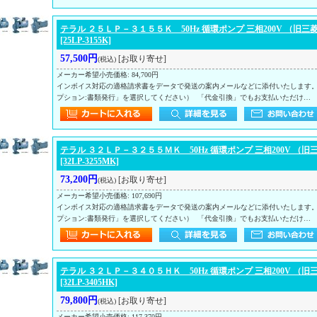
テラル ２５ＬＰ－３１５５Ｋ 50Hz 循環ポンプ 三相200V （旧三
[25LP-3155K]
57,500円
[お取り寄せ]
(税込)
メーカー希望小売価格
:
84,700円
インボイス対応の適格請求書をデータで発送の案内メールなどに添付いたします
プション:書類発行」を選択してください） 「代金引換」でもお支払いただけ…
テラル ３２ＬＰ－３２５５ＭＫ 50Hz 循環ポンプ 三相200V （旧
[32LP-3255MK]
73,200円
[お取り寄せ]
(税込)
メーカー希望小売価格
:
107,690円
インボイス対応の適格請求書をデータで発送の案内メールなどに添付いたします
プション:書類発行」を選択してください） 「代金引換」でもお支払いただけ…
テラル ３２ＬＰ－３４０５ＨＫ 50Hz 循環ポンプ 三相200V （旧
[32LP-3405HK]
79,800円
[お取り寄せ]
(税込)
メーカー希望小売価格
:
117,370円