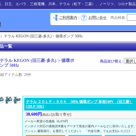
器、日立、エバラ、三相電機、川本、テラル（松下・三菱）、ノーリツ、コロナ製品
ご利用案内
｜
お問い合せ
商品検索
:
｜
テラル KEGON (旧三菱-多久) > 循環ポンプ 50Hz
品一覧
テラル KEGON (旧三菱-多久) > 循環ポ
商品並び替え
:
ンプ 50Hz
登録アイテム数
:
29件
テラル ２０ＬＰ－５０Ｋ 50Hz 循環ポンプ 単相100V （旧三菱）
[20LP-50K]
38,600円
[お取り寄せ]
(税込)
メーカー希望小売価格
:
56,870円
インボイス対応の適格請求書をデータで発送の案内メールなどに添付いたします
プション:書類発行」を選択してください） 「代金引換」でもお支払いただけ…