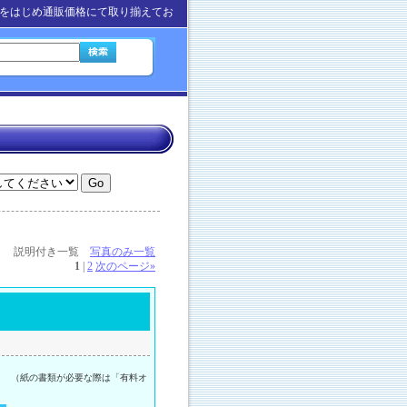
をはじめ通販価格にて取り揃えてお
説明付き一覧
写真のみ一覧
1
|
2
次のページ
»
。 （紙の書類が必要な際は「有料オ