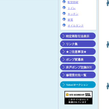
配管部材
トイレ
キッチン
家電
オイルタンク
特定商取引法表示
リンク集
★ご注意事項★
ポンプ変遷表
井戸ポンプ交換DIY
修理受付先一覧
Yahoo!オークション