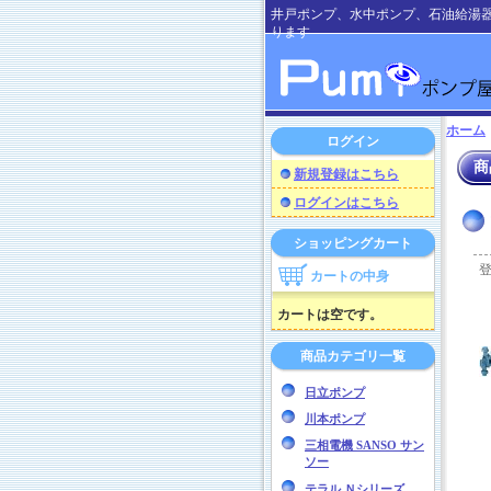
井戸ポンプ、水中ポンプ、石油給湯
ります
ホーム
ログイン
商
新規登録はこちら
ログインはこちら
ショッピングカート
カートの中身
カートは空です。
商品カテゴリ一覧
日立ポンプ
川本ポンプ
三相電機 SANSO サン
ソー
テラル Ｎシリーズ