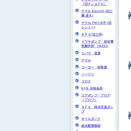
（旧ナショナル）
テラル KEGON (旧三
菱-多久)
テラル TWS 水中 (旧
シントー)
ＫＰＳ(旧三洋)
イワヤポンプ 岩谷電
気製作所 IWAYA
エバラ 荏原
テラル
コーヨー 砂取器
ノーリツ
コロナ
KVK 水栓金具
エアポンプ・ブロア
（ブロワ）
ＳＦＡ 排水圧送ポン
プ
オイルタンク
給水配管部材