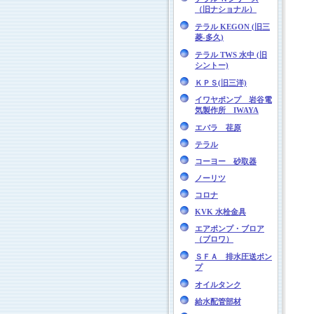
（旧ナショナル）
テラル KEGON (旧三
菱-多久)
テラル TWS 水中 (旧
シントー)
ＫＰＳ(旧三洋)
イワヤポンプ 岩谷電
気製作所 IWAYA
エバラ 荏原
テラル
コーヨー 砂取器
ノーリツ
コロナ
KVK 水栓金具
エアポンプ・ブロア
（ブロワ）
ＳＦＡ 排水圧送ポン
プ
オイルタンク
給水配管部材