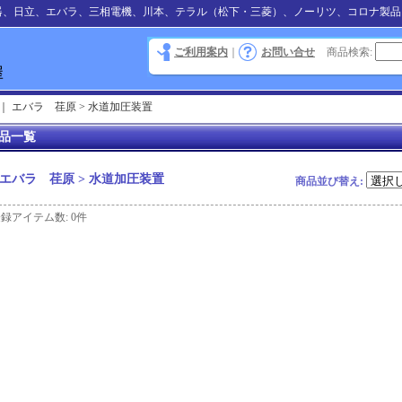
器、日立、エバラ、三相電機、川本、テラル（松下・三菱）、ノーリツ、コロナ製品
ご利用案内
｜
お問い合せ
商品検索
:
｜
エバラ 荏原 > 水道加圧装置
品一覧
エバラ 荏原 > 水道加圧装置
商品並び替え
:
登録アイテム数
:
0件