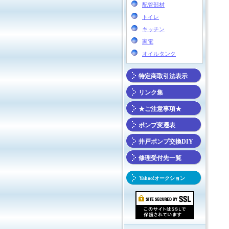
配管部材
トイレ
キッチン
家電
オイルタンク
特定商取引法表示
リンク集
★ご注意事項★
ポンプ変遷表
井戸ポンプ交換DIY
修理受付先一覧
Yahoo!オークション