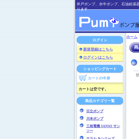
井戸ポンプ、水中ポンプ、石油給湯
ります
ホーム
ログイン
商
新規登録はこちら
ログインはこちら
ショッピングカート
カートの中身
カートは空です。
商品カテゴリ一覧
日立ポンプ
川本ポンプ
三相電機 SANSO サン
ソー
テラル Ｎシリーズ