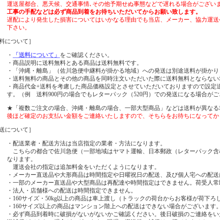
運送屋都合、悪天候、交通事情､その他予期せぬ事態などで遅れる場合がござい
工事の手配などは必ず商品到着をお待ちいただいてからお願い致します。
遅配により発生した損害についてはいかなる理由でも当店、メーカー、協力運送
下さい。
料について］
・
「送料について」
をご確認ください。
・商品説明に送料無料とある商品は送料無料です。
・「沖縄・離島」（佐川急便中継料が掛かる地域）への発送は別途送料が掛かり
・
送料無料の商品とその他の商品を同時注文いただいた際に送料無料とならない
・商品代金+送料を考慮した商品価格設定とさせていただいておりますので設定
す。（例 送料900円の場合でもレターパック（520円）での発送になる場合が
★「複数ご注文の場合、沖縄・離島の場合、一部大型商品」などは送料が異なる
後ほど確定のお支払い金額をご連絡いたしますので、そちらをお待ちになって
送について］
・配送業者・配送方法は当店指定の業者・方法になります。
こちらの都合で佐川急便（一部地域はヤマト運輸、日本郵政（レターパック含
なります。
運送会社の指定は追加料金をいただくようになります。
・メーカー直送品や大形商品は時間指定や日曜祝日の配送、及び個人宅への配送
・一部のメーカー直送品や大型商品は再配達や時間指定はできません。荷受人常
・法人・店舗様への配送は時間指定できません。
・160サイズ・50kg以上の商品は車上渡し（トラックの荷台からお客様が荷下
・160サイズ以上の商品はマンション階上への配送はできない場合がございます
・必ず商品到着時に破損がないがないかご確認ください。後日破損のご連絡をい