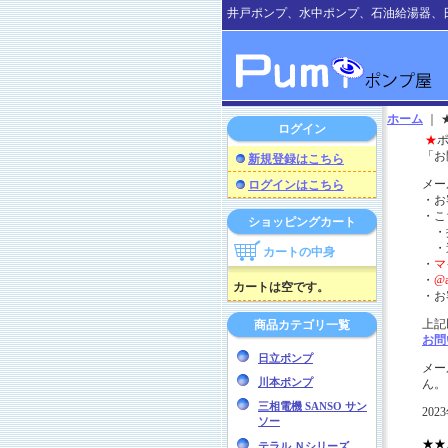
井戸ポンプ、水中ポンプ、石油給湯器、
ホーム
｜
ログイン
★
「お
新規登録はこちら
メー
ログインはこちら
・お
・こ
ショッピングカート
・携
・
カートの中身
・
マ
・
@
カートは空です。
・お
上記
商品カテゴリ一覧
お問
日立ポンプ
メー
川本ポンプ
ん。
三相電機 SANSO サン
20
ソー
★★
テラル Ｎシリーズ