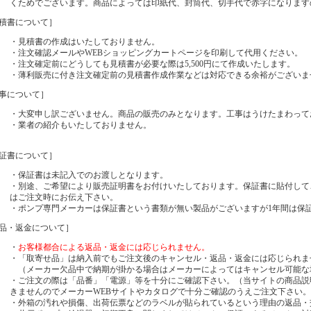
くためでございます。
商品によっては印紙代、封筒代、切手代で赤字になります
積書について］
・見積書の作成はいたしておりません。
・注文確認メールやWEBショッピングカートページを印刷して代用ください。
・注文確定前にどうしても見積書が必要な際は5,500円にて作成いたします。
・薄利販売に付き注文確定前の見積書作成作業などは対応できる余裕がございま
事について］
・大変申し訳ございません。商品の販売のみとなります。工事はうけたまわって
・業者の紹介もいたしておりません。
証書について］
・保証書は未記入でのお渡しとなります。
・別途、ご希望により販売証明書をお付けいたしております。保証書に貼付して
はご注文時にお伝え下さい。
・ポンプ専門メーカーは保証書という書類が無い製品がございますが1年間は保
品・返金について］
・
お客様都合による返品・返金には応じられません。
・「取寄せ品」は納入前でもご注文後のキャンセル・返品・返金には応じられま
（メーカー
欠品中で納期が掛かる場合はメーカーによってはキャンセル可能な
・ご注文の際は「品番」「電源」等を十分にご確認下さい。（当サイトの商品説
きませんのでメーカーWEBサイトやカタログで十分ご確認のうえご注文下さい
・外箱の汚れや損傷、
出荷伝票などのラベルが貼られているという理由の返品・