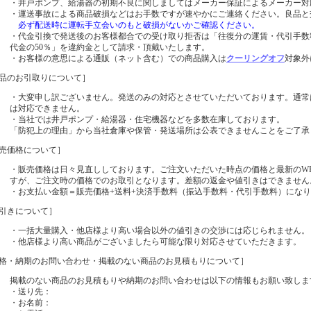
・井戸ポンプ、給湯器の初期不良に関しましてはメーカー保証によるメーカー対
・運送事故による商品破損などはお手数ですが速やかにご連絡ください。良品と
必ず配送時に運転手立会いのもと破損がないかご確認ください。
・代金引換で発送後のお客様都合での受け取り拒否は「往復分の運賃・代引手数
代金の50％」を違約金として請求・頂戴いたします。
・お客様の意思による通販（ネット含む）での商品購入は
クーリングオフ
対象外
品のお引取りについて］
・大変申し訳ございません。発送のみの対応とさせていただいております。通常
は対応できません。
・当社では井戸ポンプ・給湯器・住宅機器などを多数在庫しております。
「防犯上の理由」から当社倉庫や保管・発送場所は公表できませんことをご了承
売価格について］
・販売価格は日々見直ししております。ご注文いただいた時点の価格と最新のW
すが、ご注文時の価格でのお取引となります。差額の返金や値引きはできません
・お支払い金額＝販売価格+送料+決済手数料（振込手数料・代引手数料）にな
引きについて］
・一括大量購入・他店様より高い場合以外の値引きの交渉には応じられません。
・他店様より高い商品がございましたら可能な限り対応させていただきます。
格・納期のお問い合わせ・掲載のない商品のお見積もりについて］
掲載のない商品のお見積もりや納期のお問い合わせは以下の情報もお願い致しま
・送り先：
・お名前：