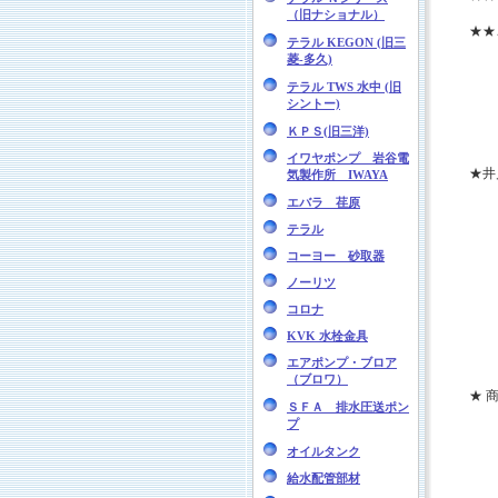
（旧ナショナル）
★★
テラル KEGON (旧三
菱-多久)
テラル TWS 水中 (旧
シントー)
ＫＰＳ(旧三洋)
イワヤポンプ 岩谷電
★井
気製作所 IWAYA
エバラ 荏原
テラル
コーヨー 砂取器
ノーリツ
コロナ
KVK 水栓金具
エアポンプ・ブロア
（ブロワ）
★ 
ＳＦＡ 排水圧送ポン
プ
オイルタンク
給水配管部材