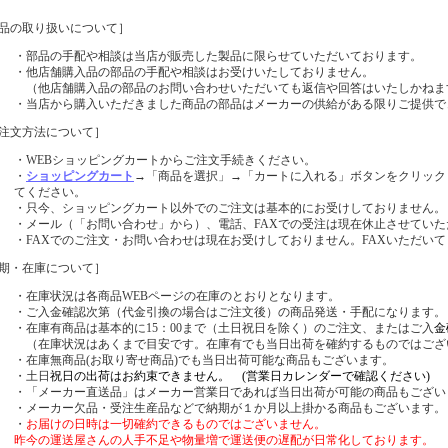
品の取り扱いについて］
・部品の手配や相談は当店が販売した製品に限らせていただいております。
・他店舗購入品の部品の手配や相談はお受けいたしておりません。
（他店舗購入品の部品のお問い合わせいただいても返信や回答はいたしかねま
・当店から購入いただきました商品の部品はメーカーの供給がある限りご提供で
注文方法について］
・WEBショッピングカートからご注文手続きください。
・
ショッピングカート
→「商品を選択」→「カートに入れる」ボタンをクリック
てください。
・只今、ショッピングカート以外でのご注文は基本的にお受けしておりません。
・メール（「お問い合わせ」から）、電話、FAXでの受注は現在休止させてい
・FAXでのご注文・お問い合わせは現在お受けしておりません。FAXいただい
期・在庫について］
・在庫状況は各商品WEBページの在庫のとおりとなります。
・ご入金確認次第（代金引換の場合はご注文後）の商品発送・手配になります。
・在庫有商品は基本的に15：00まで（土日祝日を除く）のご注文、またはご入
金
（在庫状況はあくまで目安です。在庫有でも当日出荷を確約するものではござ
・在庫無商品(お取り寄せ商品)でも当日出荷可能な商品もございます。
・土日
祝日の出荷はお約束できません。 (営業日カレンダーで確認ください)
・「メーカー直送品」はメーカー営業日であれば当日出荷が可能の商品もござい
・メーカー欠品・受注生産品などで納期が１か月以上掛かる商品もございます。
・
お届けの日時は一切確約できるものではございません。
昨今の運送屋さんの人手不足や物量増で運送便の遅配が日常化しております。