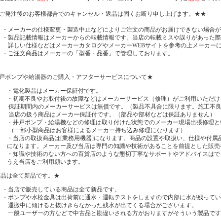
ご発注後のお客様都合でのキャンセル・返品は固くお断り申し上げます。★★
・メーカーの仕様変更・製造中止などによりご注文の商品がお届けできない場合が
・
製品記載情報はメーカーからの転載情報です。当店の転載
ミスや誤りがあった際
詳しい仕様などはメーカーカタログやメーカーWEBサイトを参考の上メーカー
・ご注文商品はメーカーの「型番・品番」で管理しております。
戸ポンプや給湯器のご購入・アフターサービスについて★
・電化製品はメーカー保証付です。
・初期不良やお取付後の故障などはメーカーサービス（修理）がご利用いただけ
保証期間内のメーカーサービスは無償です。（製品不具合に限ります。施工不
当店の扱う商品はメーカー保証付です。（部品や部材などは保証ありません）
・井戸ポンプ・給湯機などの修理は取り付けた状態でのメーカー現場出張修理と
（一部小型商品はお客様によるメーカー持ち込み修理になります）
・当店の取扱商品は[業務用機器]になります。商品の設置や取扱い、仕様や付属
になります。メーカー及び当店は専門の知識や技術があることを前提とした販売
・知識や技術のない方への百貨店のような懇切丁寧なサポートやアドバイスはで
うえ当店をご利用願います。
商品は全て新品です。★
・当店で販売している商品は全て新品です。
・ポンプや水栓金具は出荷前に通水・運転テストをしますので内部に水が残ってい
運搬中に傾けると抜けきらなかった残水が出てくる場合がございます。
一般ユーザーの方などで中古品と勘違いされる方がおりますがそういう製品です