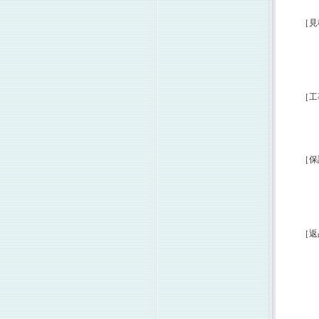
［見
［工
［保
［返