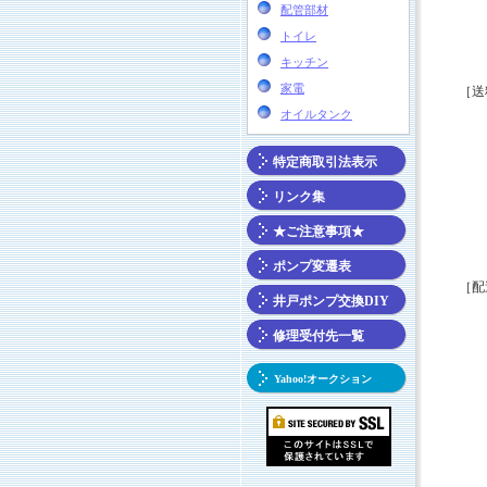
配管部材
トイレ
キッチン
家電
［送
オイルタンク
特定商取引法表示
リンク集
★ご注意事項★
ポンプ変遷表
［配
井戸ポンプ交換DIY
修理受付先一覧
Yahoo!オークション