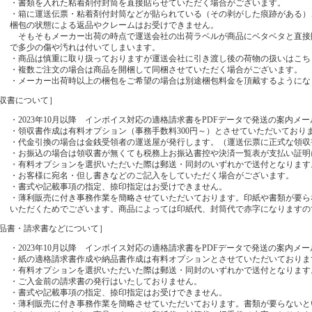
・書類を入れた粘着剤付封筒を直接貼らせていただく場合がございます。
・箱に運送伝票・粘着剤付封筒などが貼られている（その剥がした痕跡がある）
梱包の状態による返品やクレームはお受けできません。
そもそもメーカー出荷の時点で運送会社の出荷ラベルが商品にベタベタと直接
で多少の傷や汚れは付いてしまいます。
・商品は慎重に取り扱っておりますが運送会社に引き渡し後の荷物の扱いはこち
・複数ご注文の場合は商品を開梱して同梱させていただく場合がございます。
・メーカー出荷時以上の梱包をご希望の場合は別途梱包料金を頂戴するようにな
収書について］
・2023年10月以降 インボイス対応の適格請求書をPDFデータで発送の案内メ
・領収書作成は有料オプション（事務手数料300円～）とさせていただいており
・代金引換の場合は金銭受領者の運送屋が発行します。（運送伝票に正式な領収
・お振込の場合は領収書が無くても税務上お振込書控や決済一覧表が支払い証明
・有料オプションを選択いただいた際は郵送・同封のいずれかで送付となります
・お客様に宛名・但し書きなどのご記入をしていただく場合がございます。
・書式や記載事項の指定、捺印指定はお受けできません。
・薄利販売に付き事務作業を簡略させていただいております。印紙や書類が要ら
いただくためでございます。
商品によっては印紙代、封筒代で赤字になりますの
品書・請求書などについて］
・2023年10月以降 インボイス対応の適格請求書をPDFデータで発送の案内メ
・紙の適格請求書作成や納品書作成は有料オプションとさせていただいておりま
・有料オプションを選択いただいた際は郵送・同封のいずれかで送付となります
・ご入金前の請求書の発行はいたしておりません。
・書式や記載事項の指定、捺印指定はお受けできません。
・薄利販売に付き事務作業を簡略させていただいております。書類が要らないと