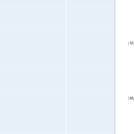
［領
［納