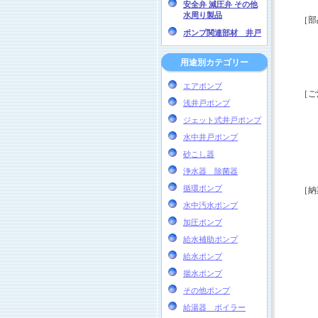
安全弁 減圧弁 その他
水周り製品
［部
ポンプ関連部材 井戸
用途別カテゴリー
エアポンプ
［ご
浅井戸ポンプ
ジェット式井戸ポンプ
水中井戸ポンプ
砂こし器
浄水器 除菌器
循環ポンプ
［納
水中汚水ポンプ
加圧ポンプ
給水補助ポンプ
給水ポンプ
揚水ポンプ
その他ポンプ
給湯器 ボイラー