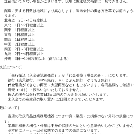
送補償ができない場合がございます。現場に搬送後の補償は一切できません。
配送に要する日数は地域により異なります。運送会社の働き方改革で以前のよう
ります。
北海道 2日〜4日程度以上
東北 1日〜2日程度以上
関東 1日程度以上
東海 1日程度以上
関西 1日程度以上
中国 2日程度以上
四国 2日～3日程度以上
九州 2日〜4日程度以上
沖縄 3日〜10日程度以上（商品による）
支払について］
・「銀行振込（入金確認後発送）」か「代金引換（現金のみ）」になります。
銀行（楽天銀行、PayPay銀行、ａｕじぶん銀行、ゆうちょ銀行）
・
代金引換ができない商品（大型商品など）も
ございます。各商品欄をご確認く
・掛売（つけ）・後払いはいたしておりません。
・振込の場合は銀行営業日3日以内のご入金をお願いいたします。
未入金での在庫品の取り置きは2日間とさせていただきます。
包について］
・当店の取扱商品は業務用機器につき中身（製品）に損傷のない外箱の損傷につ
す。
業務用機器の梱包・外箱は中身の保護のためという意味合いしかございません
・基本的にメーカー出荷状態でのままでの発送になります。