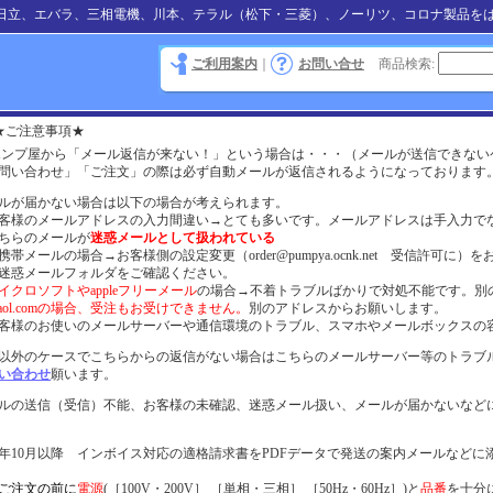
日立、エバラ、三相電機、川本、テラル（松下・三菱）、ノーリツ、コロナ製品を
ご利用案内
｜
お問い合せ
商品検索
:
★ご注意事項★
ポンプ屋から「メール返信が来ない！」という場合は・・・（メールが送信できない
問い合わせ」「ご注文」の際は必ず自動メールが返信されるようになっております
ルが届かない場合は以下の場合が考えられます。
客様のメールアドレスの入力間違い→とても多いです。メールアドレスは手入力で
ちらのメールが
迷惑メールとして扱われている
帯メールの場合→お客様側の設定変更（order@pumpya.ocnk.net 受信許可に）
迷惑メールフォルダをご確認ください。
イクロソフトやappleフリーメール
の場合→不着トラブルばかりで対処不能です。別
aol.comの場合、受注もお受けできません。
別のアドレスからお願いします。
客様のお使いのメールサーバーや通信環境のトラブル、スマホやメールボックスの
以外のケースでこちらからの返信がない場合はこちらのメールサーバー等のトラ
い合わせ
願います。
ルの送信（受信）不能、お客様の未確認、迷惑メール扱い、メールが届かないなど
23年10月以降 インボイス対応の適格請求書をPDFデータで発送の案内メールなど
ご注文の前に
電源
(［100V・200V］ ［単相・三相］ ［50Hz・60Hz］)と
品番
を十分