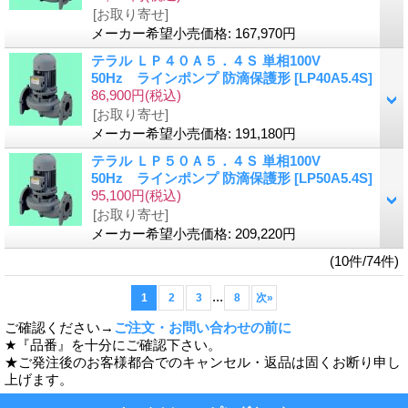
[お取り寄せ]
メーカー希望小売価格
:
167,970円
テラル ＬＰ４０Ａ５．４Ｓ 単相100V
50Hz ラインポンプ 防滴保護形
[LP40A5.4S]
86,900円
(税込)
[お取り寄せ]
メーカー希望小売価格
:
191,180円
テラル ＬＰ５０Ａ５．４Ｓ 単相100V
50Hz ラインポンプ 防滴保護形
[LP50A5.4S]
95,100円
(税込)
[お取り寄せ]
メーカー希望小売価格
:
209,220円
(10件/74件)
...
1
2
3
8
次
»
ご確認ください→
ご注文・お問い合わせの前に
★『品番』を十分にご確認下さい。
★ご発注後のお客様都合でのキャンセル・返品は固くお断り申し
上げます。