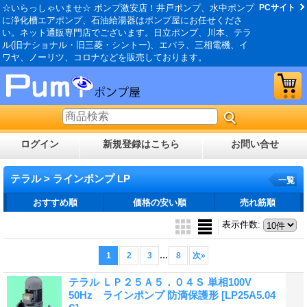
☆いらっしゃいませ☆ ポンプ激安店！井戸ポンプ、水中ポンプ
PCサイト
に浄化槽エアポンプ、石油給湯器はポンプ屋にお任せくださ
い。ネット通販専門店でございます。日立ポンプ、川本、テラ
ル(旧ナショナル・旧三菱・シントー)、エバラ、三相電機、イ
ワヤ、ノーリツ、コロナなどを販売しております。
ログイン
新規登録はこちら
お問い合せ
テラル > ラインポンプ LP
一覧
おすすめ順
価格の安い順
売れ筋順
表示件数
:
...
1
2
3
8
次
»
テラル ＬＰ２５Ａ５．０４Ｓ 単相100V
50Hz ラインポンプ 防滴保護形
[LP25A5.04