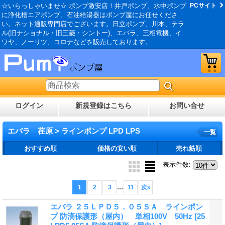
☆いらっしゃいませ☆ ポンプ激安店！井戸ポンプ、水中ポンプ
PCサイト
に浄化槽エアポンプ、石油給湯器はポンプ屋にお任せくださ
い。ネット通販専門店でございます。日立ポンプ、川本、テラ
ル(旧ナショナル・旧三菱・シントー)、エバラ、三相電機、イ
ワヤ、ノーリツ、コロナなどを販売しております。
ログイン
新規登録はこちら
お問い合せ
エバラ 荏原 > ラインポンプ LPD LPS
一覧
おすすめ順
価格の安い順
売れ筋順
表示件数
:
...
1
2
3
11
次
»
エバラ ２５ＬＰＤ５．０５ＳＡ ラインポン
プ 防滴保護形（屋内） 単相100V 50Hz
[25