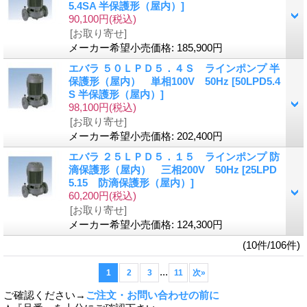
5.4SA 半保護形（屋内）]
90,100円
(税込)
[お取り寄せ]
メーカー希望小売価格
:
185,900円
エバラ ５０ＬＰＤ５．４Ｓ ラインポンプ 半
保護形（屋内） 単相100V 50Hz
[50LPD5.4
S 半保護形（屋内）]
98,100円
(税込)
[お取り寄せ]
メーカー希望小売価格
:
202,400円
エバラ ２５ＬＰＤ５．１５ ラインポンプ 防
滴保護形（屋内） 三相200V 50Hz
[25LPD
5.15 防滴保護形（屋内）]
60,200円
(税込)
[お取り寄せ]
メーカー希望小売価格
:
124,300円
(10件/106件)
...
1
2
3
11
次
»
ご確認ください→
ご注文・お問い合わせの前に