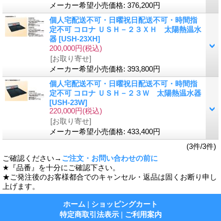
メーカー希望小売価格
:
376,200円
個人宅配送不可・日曜祝日配送不可・時間指
定不可 コロナ ＵＳＨ－２３ＸＨ 太陽熱温水
器
[USH-23XH]
200,000円
(税込)
[お取り寄せ]
メーカー希望小売価格
:
393,800円
個人宅配送不可・日曜祝日配送不可・時間指
定不可 コロナ ＵＳＨ－２３Ｗ 太陽熱温水器
[USH-23W]
220,000円
(税込)
[お取り寄せ]
メーカー希望小売価格
:
433,400円
(3件/3件)
ご確認ください→
ご注文・お問い合わせの前に
★『品番』を十分にご確認下さい。
★ご発注後のお客様都合でのキャンセル・返品は固くお断り申し
上げます。
ホーム
|
ショッピングカート
特定商取引法表示
|
ご利用案内