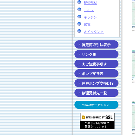
配管部材
トイレ
キッチン
家電
オイルタンク
特定商取引法表示
リンク集
★ご注意事項★
ポンプ変遷表
井戸ポンプ交換DIY
修理受付先一覧
Yahoo!オークション