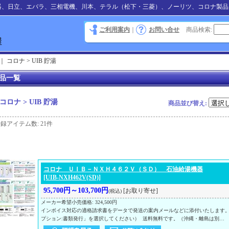
器、日立、エバラ、三相電機、川本、テラル（松下・三菱）、ノーリツ、コロナ製品
ご利用案内
｜
お問い合せ
商品検索
:
｜
コロナ > UIB 貯湯
品一覧
コロナ > UIB 貯湯
商品並び替え
:
登録アイテム数
:
21件
コロナ ＵＩＢ－ＮＸＨ４６２Ｖ（ＳＤ） 石油給湯機器
[UIB-NXH462V(SD)]
95,700円～103,700円
[お取り寄せ]
(税込)
メーカー希望小売価格
:
324,500円
インボイス対応の適格請求書をデータで発送の案内メールなどに添付いたします
プション:書類発行」を選択してください） 送料無料です。（沖縄・離島は別…