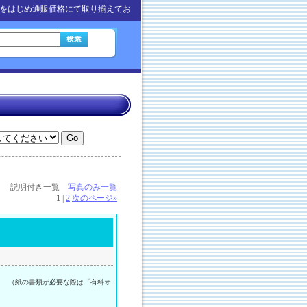
をはじめ通販価格にて取り揃えてお
説明付き一覧
写真のみ一覧
1
|
2
次のページ
»
。 （紙の書類が必要な際は「有料オ