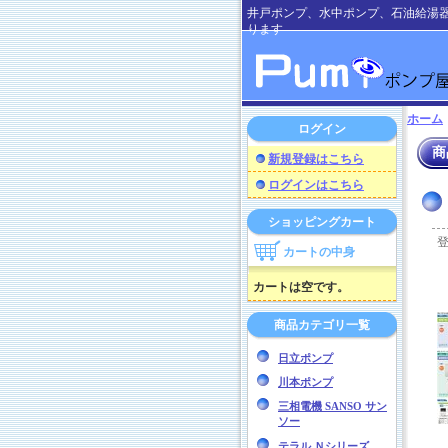
井戸ポンプ、水中ポンプ、石油給湯
ります
ホーム
ログイン
商
新規登録はこちら
ログインはこちら
ショッピングカート
カートの中身
カートは空です。
商品カテゴリ一覧
日立ポンプ
川本ポンプ
三相電機 SANSO サン
ソー
テラル Ｎシリーズ