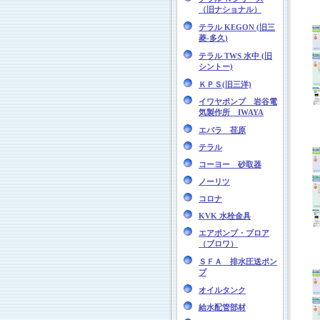
（旧ナショナル）
テラル KEGON (旧三
菱-多久)
テラル TWS 水中 (旧
シントー)
ＫＰＳ(旧三洋)
イワヤポンプ 岩谷電
気製作所 IWAYA
エバラ 荏原
テラル
コーヨー 砂取器
ノーリツ
コロナ
KVK 水栓金具
エアポンプ・ブロア
（ブロワ）
ＳＦＡ 排水圧送ポン
プ
オイルタンク
給水配管部材