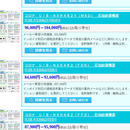
コロナ ＵＩＢ－ＮＸＨ４６２Ｖ（ＭＳＤ） 石油給湯機器
[UIB-NXH462V(MSD)]
96,000円～104,000円
[お取り寄せ]
(税込)
メーカー希望小売価格
:
325,600円
インボイス対応の適格請求書をデータで発送の案内メールなどに添付いたします
プション:書類発行」を選択してください） 送料無料です。（沖縄・離島は別…
コロナ ＵＩＢ－ＮＸＨ４６２（ＦＤＫ） 石油給湯機器
[UIB-NXH462(FDK)]
84,600円～92,600円
[お取り寄せ]
(税込)
メーカー希望小売価格
:
287,100円
インボイス対応の適格請求書をデータで発送の案内メールなどに添付いたします
プション:書類発行」を選択してください） 送料無料です。（沖縄・離島は別…
コロナ ＵＩＢ－ＮＸＨ４６２（ＦＦＤ） 石油給湯機器
[UIB-NXH462(FFD)]
87,900円～95,900円
[お取り寄せ]
(税込)