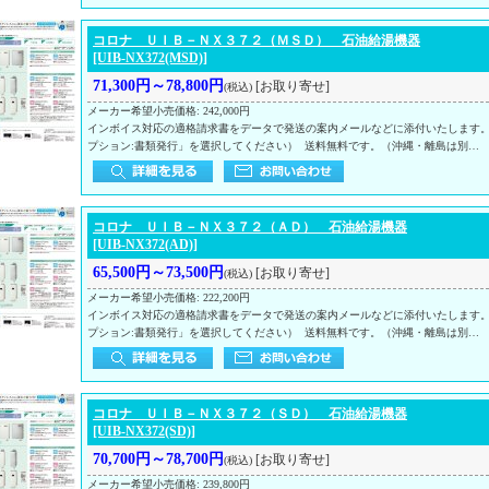
コロナ ＵＩＢ－ＮＸ３７２（ＭＳＤ） 石油給湯機器
[UIB-NX372(MSD)]
71,300円～78,800円
[お取り寄せ]
(税込)
メーカー希望小売価格
:
242,000円
インボイス対応の適格請求書をデータで発送の案内メールなどに添付いたします
プション:書類発行」を選択してください） 送料無料です。（沖縄・離島は別…
コロナ ＵＩＢ－ＮＸ３７２（ＡＤ） 石油給湯機器
[UIB-NX372(AD)]
65,500円～73,500円
[お取り寄せ]
(税込)
メーカー希望小売価格
:
222,200円
インボイス対応の適格請求書をデータで発送の案内メールなどに添付いたします
プション:書類発行」を選択してください） 送料無料です。（沖縄・離島は別…
コロナ ＵＩＢ－ＮＸ３７２（ＳＤ） 石油給湯機器
[UIB-NX372(SD)]
70,700円～78,700円
[お取り寄せ]
(税込)
メーカー希望小売価格
:
239,800円