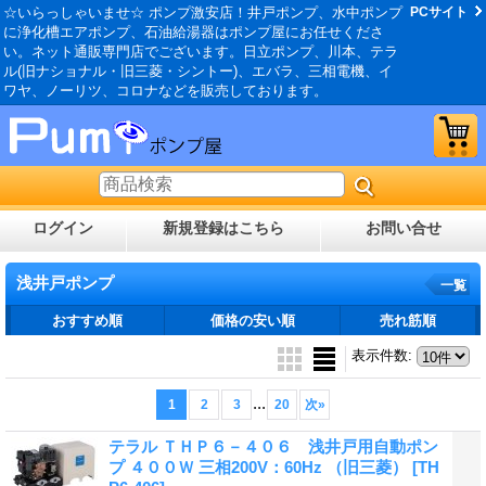
☆いらっしゃいませ☆ ポンプ激安店！井戸ポンプ、水中ポンプ
PCサイト
に浄化槽エアポンプ、石油給湯器はポンプ屋にお任せくださ
い。ネット通販専門店でございます。日立ポンプ、川本、テラ
ル(旧ナショナル・旧三菱・シントー)、エバラ、三相電機、イ
ワヤ、ノーリツ、コロナなどを販売しております。
ログイン
新規登録はこちら
お問い合せ
浅井戸ポンプ
一覧
おすすめ順
価格の安い順
売れ筋順
表示件数
:
...
1
2
3
20
次
»
テラル ＴＨＰ６－４０６ 浅井戸用自動ポン
プ ４００Ｗ 三相200V：60Hz （旧三菱）
[TH