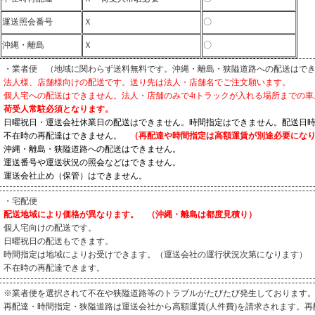
運送照会番号
Ｘ
〇
沖縄・離島
Ｘ
〇
・業者便 （地域に関わらず送料無料です。沖縄・離島・狭隘道路への配送はで
法人様、店舗様向けの配送です。送り先は法人・店舗名でご注文願います。
個人宅への配送はできません。法人・店舗のみで4tトラックが入れる場所までの
荷受人常駐必須となります。
日曜祝日・運送会社休業日の配送はできません。時間指定はできません。配送日
不在時の再配達はできません。
（再配達や時間指定は高額運賃が別途必要にな
沖縄・離島・狭隘道路への配送はできません。
運送番号や運送状況の照会などはできません。
運送会社止め（保管）はできません。
・宅配便
配送地域により価格が異なります。 （沖縄・離島は都度見積り）
個人宅向けの配送です。
日曜祝日の配送もできます。
時間指定は地域によりお受けできます。（運送会社の運行状況次第になります）
不在時の再配達できます。
※業者便を選択されて不在や狭隘道路等のトラブルがたびたび発生しております
再配達・時間指定・狭隘道路は運送会社から高額運賃(人件費)を請求されます。