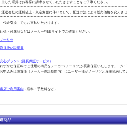
生した運賃はお客様に請求させていただきますことをご了承ください。
運送会社の運賃値上・規定変更に伴いまして、配送方法により販売価格を変えさ
「代金引換」でもお支払いただけます。
仕様・付属品などはメーカーWEBサイトでご確認ください。
ノーリツ
取り扱い説明書
安心プランS（延長保証サービス）
わずかな保証料でご使用の商品をメーカー(ノーリツ)が長期保証いたします。（5・7
お申込みは設置後（メーカー保証期間内）にユーザー様がノーリツと直接契約して
当店ご利用案内
（送料・手数料など）
連商品