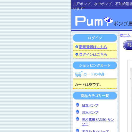
井戸ポンプ、水中ポンプ、石油給湯
ります
ホーム
ログイン
商
新規登録はこちら
ログインはこちら
ショッピングカート
カートの中身
カートは空です。
商品カテゴリ一覧
日立ポンプ
川本ポンプ
三相電機 SANSO サン
ソー
テラル Ｎシリーズ