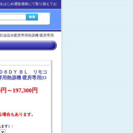
をはじめ通販価格にて取り揃えてお
石油温水暖房専用熱源機 暖房専用
０６ＤＹ ＢＬ リモコ
専用熱源機 暖房専用
[
O
00円～197,300円
る場合もあります。
れます）
: