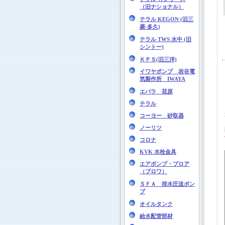
（旧ナショナル）
テラル KEGON (旧三
菱-多久)
テラル TWS 水中 (旧
シントー)
ＫＰＳ(旧三洋)
イワヤポンプ 岩谷電
気製作所 IWAYA
エバラ 荏原
テラル
コーヨー 砂取器
ノーリツ
コロナ
KVK 水栓金具
エアポンプ・ブロア
（ブロワ）
ＳＦＡ 排水圧送ポン
プ
オイルタンク
給水配管部材