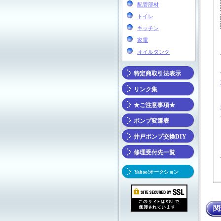
配管部材
トイレ
キッチン
家電
オイルタンク
特定商取引法表示
リンク集
★ご注意事項★
ポンプ変遷表
井戸ポンプ交換DIY
修理受付先一覧
Yahoo!オークション
関