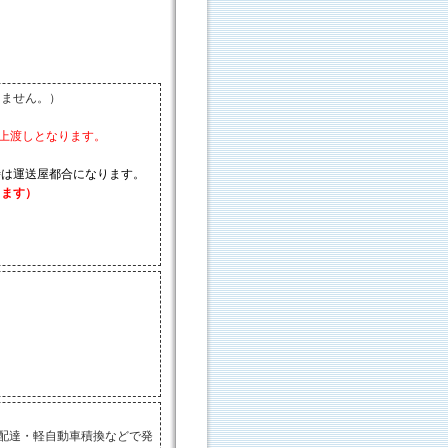
きません。）
車上渡しとなります。
時は運送屋都合になります。
ります）
。
再配達・軽自動車積換などで発