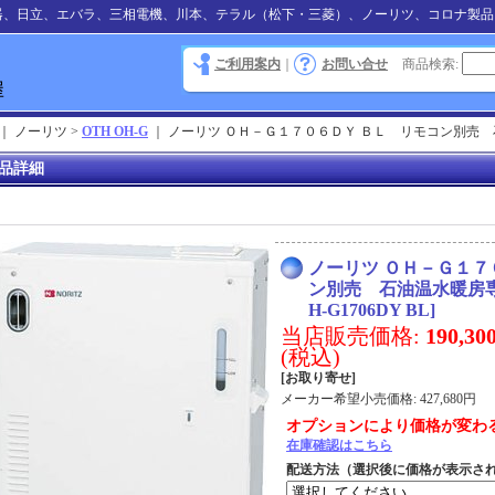
器、日立、エバラ、三相電機、川本、テラル（松下・三菱）、ノーリツ、コロナ製品
ご利用案内
｜
お問い合せ
商品検索
:
｜ ノーリツ >
OTH OH-G
｜
ノーリツ ＯＨ－Ｇ１７０６ＤＹ ＢＬ リモコン別売 
品詳細
ノーリツ ＯＨ－Ｇ１７
ン別売 石油温水暖房
H-G1706DY BL
]
当店販売価格
:
190,3
(税込)
[お取り寄せ]
メーカー希望小売価格
:
427,680円
オプションにより価格が変わ
在庫確認はこちら
配送方法（選択後に価格が表示さ