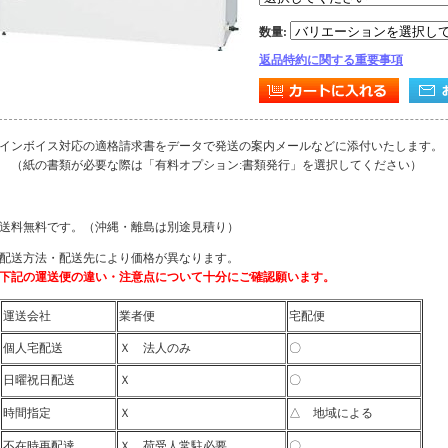
数量
:
返品特約に関する重要事項
インボイス対応の適格請求書をデータで発送の案内メールなどに添付いたします。
（紙の書類が必要な際は「有料オプション:書類発行」を選択してください）
送料無料です。（
沖縄・離島は別途見積り
）
配送方法・配送先により価格が異なります。
下記の運送便の違い・注意点について十分にご確認願います。
運送会社
業者便
宅配便
個人宅配送
Ｘ 法人のみ
〇
日曜祝日配送
Ｘ
〇
時間指定
Ｘ
△ 地域による
不在時再配達
Ｘ 荷受人常駐必要
〇