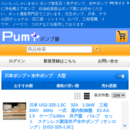
☆いらっしゃいませ☆ ポンプ激安店！井戸ポンプ、水中ポンプ
PCサイト
に浄化槽エアポンプ、石油給湯器はポンプ屋にお任せくださ
い。ネット通販専門店でございます。日立ポンプ、川本、テラ
ル(旧ナショナル・旧三菱・シントー)、エバラ、三相電機、イ
ワヤ、ノーリツ、コロナなどを販売しております。
ログイン
新規登録はこちら
お問い合せ
川本ポンプ > 水中ポンプ 大型
一覧
おすすめ順
価格の安い順
売れ筋順
表示件数
:
川本 US2-325-1.5C 32A 1.5kW 三相
200V 50Hz 一式 屋内制御盤 ECA3-
1.5 ケーブル60m 井戸蓋 バルブ セッ
ト ステンレス製深井戸水中ポンプ（サンロ
ング）
[US2-325-1.5C]