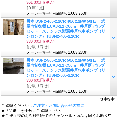
361,300円
(税込)
[在庫 1点]
メーカー希望小売価格
:
1,003,750円
川本 USN2-405-2.2CR 40A 2.2kW 50Hz 一式
屋内制御盤 ECA3-2.2 C60m 井戸蓋 バルブ
セット ステンレス製深井戸水中ポンプ（サ
ンロング）
[USN2-405-2.2CR]
389,900円
(税込)
[お取り寄せ]
メーカー希望小売価格
:
1,083,280円
川本 USN2-505-2.2CR 50A 2.2kW 50Hz 一式
屋内制御盤 ECA3-2.2 C50m 井戸蓋 バルブ
セット ステンレス製深井戸水中ポンプ（サ
ンロング）
[USN2-505-2.2CR]
390,600円
(税込)
[お取り寄せ]
メーカー希望小売価格
:
1,085,150円
(3件/3件)
ご確認ください→
ご注文・お問い合わせの前に
★『品番』を十分にご確認下さい。
★ご発注後のお客様都合でのキャンセル・返品は固くお断り申し