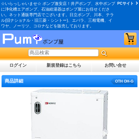
☆いらっしゃいませ☆ ポンプ激安店！井戸ポンプ、水中ポンプ
PCサイト
に浄化槽エアポンプ、石油給湯器はポンプ屋にお任せくださ
い。ネット通販専門店でございます。日立ポンプ、川本、テラ
ル(旧ナショナル・旧三菱・シントー)、エバラ、三相電機、イ
ワヤ、ノーリツ、コロナなどを販売しております。
ログイン
新規登録はこちら
お問い合せ
商品詳細
OTH OH-G