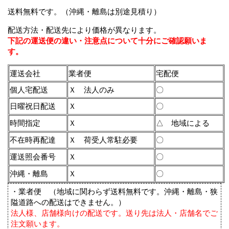
送料無料です。（
沖縄・離島は別途見積り
）
配送方法・配送先により価格が異なります。
下記の運送便の違い・注意点について十分にご確認願いま
す。
運送会社
業者便
宅配便
個人宅配送
Ｘ 法人のみ
〇
日曜祝日配送
Ｘ
〇
時間指定
Ｘ
△ 地域による
不在時再配達
Ｘ 荷受人常駐必要
〇
運送照会番号
Ｘ
〇
沖縄・離島
Ｘ
〇
・業者便 （地域に関わらず送料無料です。沖縄・離島・狭
隘道路への配送はできません。）
法人様、店舗様向けの配送です。送り先は法人・店舗名でご
注文願います。