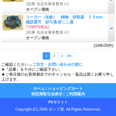
[在庫 当店在庫多数有り]
オープン価格
コーヨー（友鉄） 鋳物 砂取器 ２５mm
縦設置可 砂ろ過 砂こし器
7,590円
(税込)
[在庫 当店在庫多数有り]
オープン価格
(10件/25件)
1
2
3
次
»
ご確認ください→
ご注文・お問い合わせの前に
★『品番』を十分にご確認下さい。
★ご発注後のお客様都合でのキャンセル・返品は固くお断り申し
上げます。
ホーム
|
ショッピングカート
特定商取引法表示
|
ご利用案内
PCサイト
Copyright (C) 2006 ポンプ屋. All Rights Reserved.