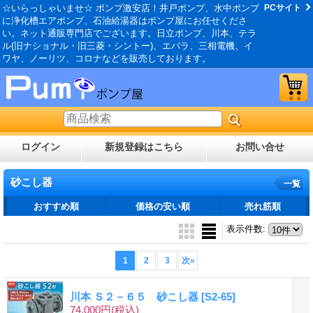
☆いらっしゃいませ☆ ポンプ激安店！井戸ポンプ、水中ポンプ
PCサイト
に浄化槽エアポンプ、石油給湯器はポンプ屋にお任せくださ
い。ネット通販専門店でございます。日立ポンプ、川本、テラ
ル(旧ナショナル・旧三菱・シントー)、エバラ、三相電機、イ
ワヤ、ノーリツ、コロナなどを販売しております。
ログイン
新規登録はこちら
お問い合せ
砂こし器
一覧
おすすめ順
価格の安い順
売れ筋順
表示件数
:
1
2
3
次
»
川本 Ｓ２－６５ 砂こし器
[S2-65]
74,000円
(税込)