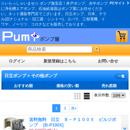
☆いらっしゃいませ☆ ポンプ激安店！井戸ポンプ、水中ポンプ
PCサイト
に浄化槽エアポンプ、石油給湯器はポンプ屋にお任せくださ
い。ネット通販専門店でございます。日立ポンプ、川本、テラ
ル(旧ナショナル・旧三菱・シントー)、エバラ、三相電機、イ
ワヤ、ノーリツ、コロナなどを販売しております。
ログイン
新規登録はこちら
お問い合せ
日立ポンプ > その他ポンプ
一覧
おすすめ順
価格の安い順
売れ筋順
表示件数
:
1
2
次
»
送料無料 日立 Ｂ－Ｐ１００Ｘ ビルジポ
ンプ
[B-P100X]