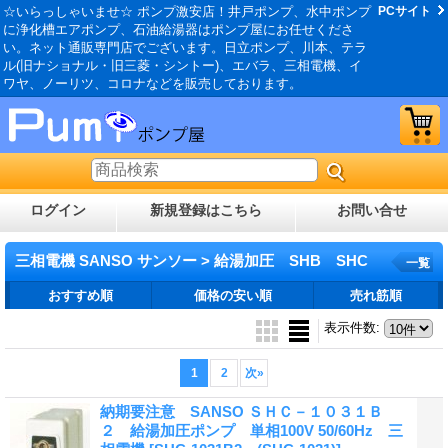
☆いらっしゃいませ☆ ポンプ激安店！井戸ポンプ、水中ポンプ
PCサイト
に浄化槽エアポンプ、石油給湯器はポンプ屋にお任せくださ
い。ネット通販専門店でございます。日立ポンプ、川本、テラ
ル(旧ナショナル・旧三菱・シントー)、エバラ、三相電機、イ
ワヤ、ノーリツ、コロナなどを販売しております。
ログイン
新規登録はこちら
お問い合せ
三相電機 SANSO サンソー > 給湯加圧 SHB SHC
一覧
おすすめ順
価格の安い順
売れ筋順
表示件数
:
1
2
次
»
納期要注意 SANSO ＳＨＣ－１０３１Ｂ
２ 給湯加圧ポンプ 単相100V 50/60Hz 三