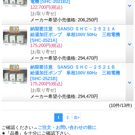
電機
[SHC-2021B2]
122,700円
(税込)
[お取り寄せ]
メーカー希望小売価格
:
206,250円
納期要注意 SANSO ＳＨＣ－２５２１Ａ
給湯加圧ポンプ 単相100V 50Hz 三相電機
[SHC-2521A]
175,200円
(税込)
[お取り寄せ]
メーカー希望小売価格
:
294,470円
納期要注意 SANSO ＳＨＣ－２５２１Ｂ
給湯加圧ポンプ 単相100V 60Hz 三相電機
[SHC-2521B]
175,200円
(税込)
[お取り寄せ]
メーカー希望小売価格
:
294,470円
(10件/13件)
1
2
次
»
ご確認ください→
ご注文・お問い合わせの前に
★『品番』を十分にご確認下さい。