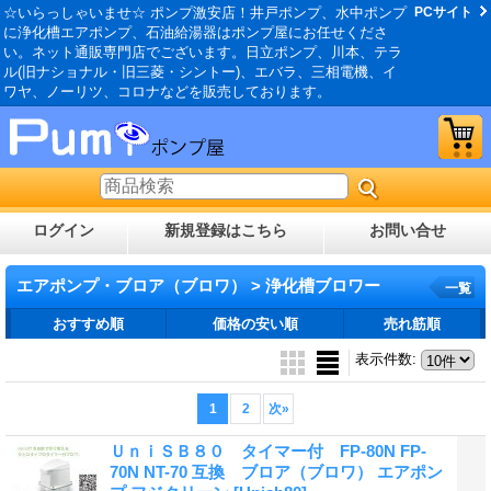
☆いらっしゃいませ☆ ポンプ激安店！井戸ポンプ、水中ポンプ
PCサイト
に浄化槽エアポンプ、石油給湯器はポンプ屋にお任せくださ
い。ネット通販専門店でございます。日立ポンプ、川本、テラ
ル(旧ナショナル・旧三菱・シントー)、エバラ、三相電機、イ
ワヤ、ノーリツ、コロナなどを販売しております。
ログイン
新規登録はこちら
お問い合せ
エアポンプ・ブロア（ブロワ） > 浄化槽ブロワー
一覧
おすすめ順
価格の安い順
売れ筋順
表示件数
:
1
2
次
»
ＵｎｉＳＢ８０ タイマー付 FP-80N FP-
70N NT-70 互換 ブロア（ブロワ） エアポン