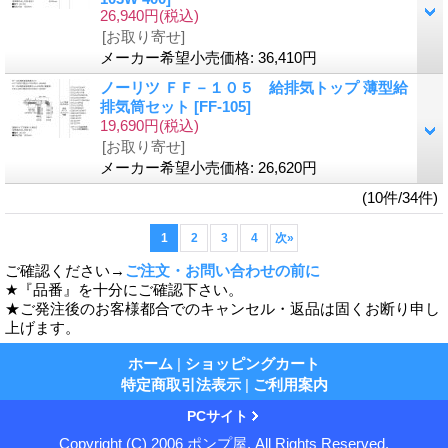
26,940円
(税込)
[お取り寄せ]
メーカー希望小売価格
:
36,410円
ノーリツ ＦＦ－１０５ 給排気トップ 薄型給
排気筒セット
[FF-105]
19,690円
(税込)
[お取り寄せ]
メーカー希望小売価格
:
26,620円
(10件/34件)
1
2
3
4
次
»
ご確認ください→
ご注文・お問い合わせの前に
★『品番』を十分にご確認下さい。
★ご発注後のお客様都合でのキャンセル・返品は固くお断り申し
上げます。
ホーム
|
ショッピングカート
特定商取引法表示
|
ご利用案内
PCサイト
Copyright (C) 2006 ポンプ屋. All Rights Reserved.