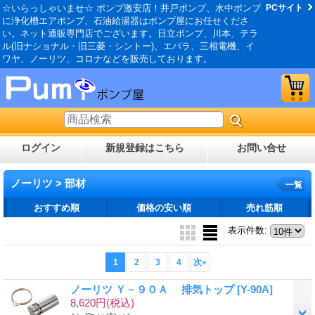
☆いらっしゃいませ☆ ポンプ激安店！井戸ポンプ、水中ポンプ
PCサイト
に浄化槽エアポンプ、石油給湯器はポンプ屋にお任せくださ
い。ネット通販専門店でございます。日立ポンプ、川本、テラ
ル(旧ナショナル・旧三菱・シントー)、エバラ、三相電機、イ
ワヤ、ノーリツ、コロナなどを販売しております。
ログイン
新規登録はこちら
お問い合せ
ノーリツ > 部材
一覧
おすすめ順
価格の安い順
売れ筋順
表示件数
:
1
2
3
4
次
»
ノーリツ Ｙ－９０Ａ 排気トップ
[Y-90A]
8,620円
(税込)