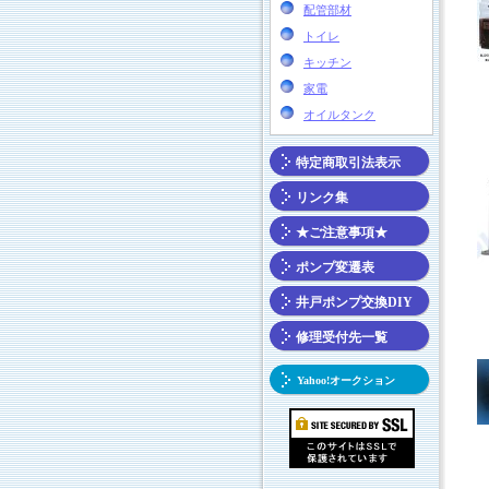
配管部材
トイレ
キッチン
家電
オイルタンク
特定商取引法表示
リンク集
★ご注意事項★
ポンプ変遷表
井戸ポンプ交換DIY
修理受付先一覧
Yahoo!オークション