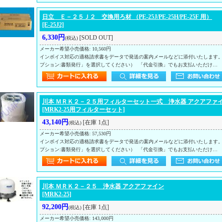
日立 Ｅ－２５Ｊ２ 交換用ろ材 （PE-25J/PE-25H/PE-25F 用）
[E-25J2]
6,330円
[SOLD OUT]
(税込)
メーカー希望小売価格
:
10,560円
インボイス対応の適格請求書をデータで発送の案内メールなどに添付いたします
プション:書類発行」を選択してください） 「代金引換」でもお支払いただけ…
川本 ＭＲＫ２－２５用フィルターセット一式 浄水器 アクアファ
[MRK2-25用フィルターセット]
43,140円
[在庫 1点]
(税込)
メーカー希望小売価格
:
57,530円
インボイス対応の適格請求書をデータで発送の案内メールなどに添付いたします
プション:書類発行」を選択してください） 「代金引換」でもお支払いただけ…
川本 ＭＲＫ２－２５ 浄水器 アクアファイン
[MRK2-25]
92,200円
[在庫 1点]
(税込)
メーカー希望小売価格
:
143,000円