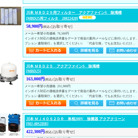
川本 ＭＢＤ２５用フィルター アクアファインS 除濁槽
[MBD25用フィルタ 20822420]
58,900円
[お取り寄せ]
(税込)
メーカー希望小売価格
:
76,560円
インボイス対応の適格請求書をデータで発送の案内メールなどに添付いたします
プション:書類発行」を選択してください） 「代金引換」でもお支払いただけ…
川本 ＭＢＤ２５ アクアファインS 除濁槽
[MBD25]
163,000円
[お取り寄せ]
(税込)
メーカー希望小売価格
:
251,900円
インボイス対応の適格請求書をデータで発送の案内メールなどに添付いたします
プション:書類発行」を選択してください） 「代金引換」でもお支払いただけ…
川本 ＭＪ４ＯＳ２ＤＲ 単相200V 除菌器 アクアクリーン
[MJ-40S2DR]
422,300円
[お取り寄せ]
(税込)