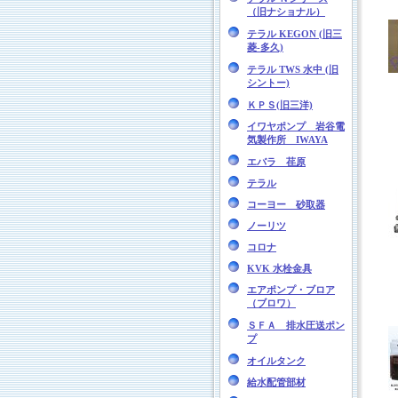
（旧ナショナル）
テラル KEGON (旧三
菱-多久)
テラル TWS 水中 (旧
シントー)
ＫＰＳ(旧三洋)
イワヤポンプ 岩谷電
気製作所 IWAYA
エバラ 荏原
テラル
コーヨー 砂取器
ノーリツ
コロナ
KVK 水栓金具
エアポンプ・ブロア
（ブロワ）
ＳＦＡ 排水圧送ポン
プ
オイルタンク
給水配管部材