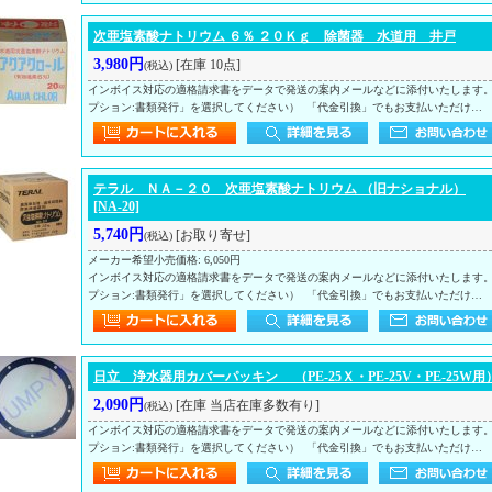
次亜塩素酸ナトリウム ６％ ２０Ｋｇ 除菌器 水道用 井戸
3,980円
[在庫 10点]
(税込)
インボイス対応の適格請求書をデータで発送の案内メールなどに添付いたします
プション:書類発行」を選択してください） 「代金引換」でもお支払いただけ…
テラル ＮＡ－２０ 次亜塩素酸ナトリウム （旧ナショナル）
[NA-20]
5,740円
[お取り寄せ]
(税込)
メーカー希望小売価格
:
6,050円
インボイス対応の適格請求書をデータで発送の案内メールなどに添付いたします
プション:書類発行」を選択してください） 「代金引換」でもお支払いただけ…
日立 浄水器用カバーパッキン （PE-25Ｘ・PE-25V・PE-25W用
2,090円
[在庫 当店在庫多数有り]
(税込)
インボイス対応の適格請求書をデータで発送の案内メールなどに添付いたします
プション:書類発行」を選択してください） 「代金引換」でもお支払いただけ…