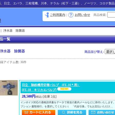
器、日立、エバラ、三相電機、川本、テラル（松下・三菱）、ノーリツ、コロナ製品
ご利用案内
｜
お問い合せ
商品検索
:
｜
浄水器 除菌器
品一覧
浄水器 除菌器
商品並び替え
:
登録アイテム数
:
36件
日立 除鉄槽用切替バルブ (FE-10＊用）
[FE-10 キリカエバルブ]
28,500円
[在庫 2点]
(税込)
インボイス対応の適格請求書をデータで発送の案内メールなどに添付いたします
プション:書類発行」を選択してください） 「代金引換」でもお支払いただけ…