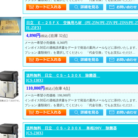
日立 Ｅ－２５ＦＸ 交換用ろ材 （PE-25W/PE-25V/PE-25NS/PE
[E-25FX]
4,890円
[在庫 32点]
(税込)
メーカー希望小売価格
:
8,360円
インボイス対応の適格請求書をデータで発送の案内メールなどに添付いたします
プション:書類発行」を選択してください） 「代金引換」でもお支払いただけ…
送料無料 日立 ＣＳ－１３０Ｘ 除菌器
[CS-130X]
110,800円
[在庫 4点]
(税込)
メーカー希望小売価格
:
198,000円
インボイス対応の適格請求書をデータで発送の案内メールなどに添付いたします
プション:書類発行」を選択してください） 「代金引換」でもお支払いただけ…
送料無料 日立 ＣＳ－２３０Ｘ 単相200V 除菌器
[CS-230X]