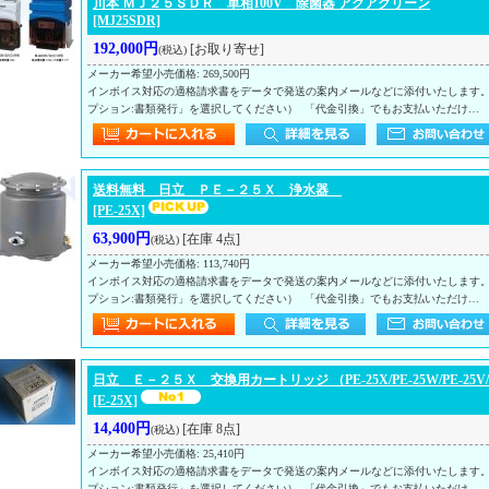
川本 ＭＪ２５ＳＤＲ 単相100V 除菌器 アクアクリーン
[MJ25SDR]
192,000円
[お取り寄せ]
(税込)
メーカー希望小売価格
:
269,500円
インボイス対応の適格請求書をデータで発送の案内メールなどに添付いたします
プション:書類発行」を選択してください） 「代金引換」でもお支払いただけ…
送料無料 日立 ＰＥ－２５Ｘ 浄水器
[PE-25X]
63,900円
[在庫 4点]
(税込)
メーカー希望小売価格
:
113,740円
インボイス対応の適格請求書をデータで発送の案内メールなどに添付いたします
プション:書類発行」を選択してください） 「代金引換」でもお支払いただけ…
日立 Ｅ－２５Ｘ 交換用カートリッジ （PE-25X/PE-25W/PE-25V/PE
[E-25X]
14,400円
[在庫 8点]
(税込)
メーカー希望小売価格
:
25,410円
インボイス対応の適格請求書をデータで発送の案内メールなどに添付いたします
プション:書類発行」を選択してください） 「代金引換」でもお支払いただけ…