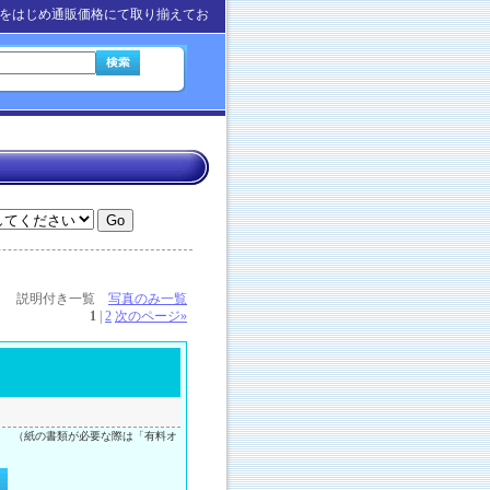
をはじめ通販価格にて取り揃えてお
説明付き一覧
写真のみ一覧
1
|
2
次のページ
»
。 （紙の書類が必要な際は「有料オ