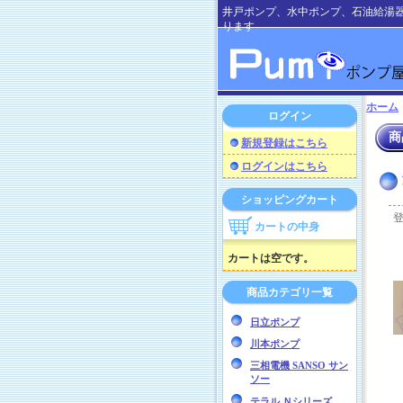
井戸ポンプ、水中ポンプ、石油給湯
ります
ホーム
ログイン
商
新規登録はこちら
ログインはこちら
ショッピングカート
カートの中身
カートは空です。
商品カテゴリ一覧
日立ポンプ
川本ポンプ
三相電機 SANSO サン
ソー
テラル Ｎシリーズ