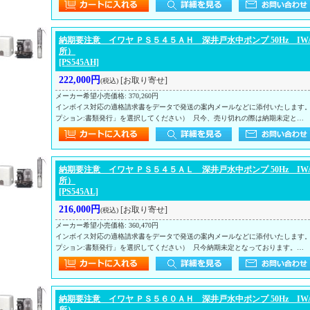
納期要注意 イワヤ ＰＳ５４５ＡＨ 深井戸水中ポンプ 50Hz IW
所）
[PS545AH]
222,000円
[お取り寄せ]
(税込)
メーカー希望小売価格
:
370,260円
インボイス対応の適格請求書をデータで発送の案内メールなどに添付いたします
プション:書類発行」を選択してください） 只今、売り切れの際は納期未定と…
納期要注意 イワヤ ＰＳ５４５ＡＬ 深井戸水中ポンプ 50Hz IW
所）
[PS545AL]
216,000円
[お取り寄せ]
(税込)
メーカー希望小売価格
:
360,470円
インボイス対応の適格請求書をデータで発送の案内メールなどに添付いたします
プション:書類発行」を選択してください） 只今納期未定となっております。…
納期要注意 イワヤ ＰＳ５６０ＡＨ 深井戸水中ポンプ 50Hz IW