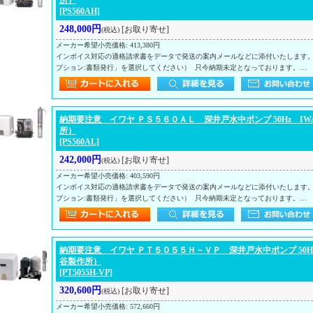
所）
[PS560AH]
248,000円
[お取り寄せ]
(税込)
メーカー希望小売価格
:
413,380円
インボイス対応の適格請求書をデータで発送の案内メールなどに添付いたします
プション:書類発行」を選択してください） 只今納期未定となっております。…
納期要注意 イワヤ ＰＳ５６０ＡＬ 深井戸水中ポンプ 50Hz IW
所）
[PS560AL]
242,000円
[お取り寄せ]
(税込)
メーカー希望小売価格
:
403,590円
インボイス対応の適格請求書をデータで発送の案内メールなどに添付いたします
プション:書類発行」を選択してください） 只今納期未定となっております。…
納期要注意 イワヤ ＰＴ５０５５Ｈ－ＶＰ 深井戸水中ポンプ 50Hz
谷製作所）
[PT5055H-VP]
320,600円
[お取り寄せ]
(税込)
メーカー希望小売価格
:
572,660円