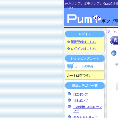
井戸ポンプ、水中ポンプ、石油給湯
ります
ホーム
ログイン
商
新規登録はこちら
ログインはこちら
ショッピングカート
カートの中身
カートは空です。
商品カテゴリ一覧
日立ポンプ
川本ポンプ
三相電機 SANSO サン
ソー
テラル Ｎシリーズ