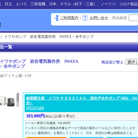
器、日立、エバラ、三相電機、川本、テラル（松下・三菱）、ノーリツ、コロナ製品
ご利用案内
｜
お問い合せ
商品検索
:
｜
イワヤポンプ 岩谷電気製作所 IWAYA > 水中ポンプ
品一覧
イワヤポンプ 岩谷電気製作所 IWAYA
商品並び替え
:
> 水中ポンプ
登録アイテム数
:
11件
納期要注意 イワヤ ＰＳ５３７ＡＨ 深井戸水中ポンプ 50Hz IW
所）
[PS537AH]
203,000円
[お取り寄せ]
(税込)
メーカー希望小売価格
:
338,690円
インボイス対応の適格請求書をデータで発送の案内メールなどに添付いたします
プション:書類発行」を選択してください） 只今 売切れの際は納期未定とな…