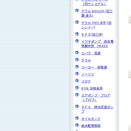
（旧ナショナル）
テラル KEGON (旧三
菱-多久)
テラル TWS 水中 (旧
シントー)
ＫＰＳ(旧三洋)
イワヤポンプ 岩谷電
気製作所 IWAYA
エバラ 荏原
テラル
コーヨー 砂取器
ノーリツ
コロナ
KVK 水栓金具
エアポンプ・ブロア
（ブロワ）
ＳＦＡ 排水圧送ポン
プ
オイルタンク
給水配管部材