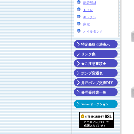
配管部材
トイレ
キッチン
家電
オイルタンク
特定商取引法表示
リンク集
★ご注意事項★
ポンプ変遷表
井戸ポンプ交換DIY
修理受付先一覧
Yahoo!オークション