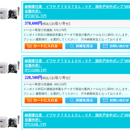
納期要注意 イワヤ ＰＴ５０７５Ｌ－ＶＰ 深井戸水中ポンプ 50Hz
谷製作所）
[PT5075L-VP]
378,600円
[お取り寄せ]
(税込)
メーカー希望小売価格
:
676,170円
インボイス対応の適格請求書をデータで発送の案内メールなどに添付いたします
プション:書類発行」を選択してください） 只今納期未定となっております。…
納期要注意 イワヤ ＰＴ５１１０Ｈ－ＶＰ 深井戸水中ポンプ 50Hz
谷製作所）
[PT5110H-VP]
228,500円
[お取り寄せ]
(税込)
メーカー希望小売価格
:
408,210円
インボイス対応の適格請求書をデータで発送の案内メールなどに添付いたします
プション:書類発行」を選択してください） 只今納期未定となっております。…
納期要注意 イワヤ ＰＴ５１１０Ｌ－ＶＰ 深井戸水中ポンプ 50Hz
谷製作所）
[PT5110L-VP]