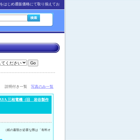
をはじめ通販価格にて取り揃えてお
説明付き一覧
写真のみ一覧
AYA 三相電機（旧 岩谷製作
。 （紙の書類が必要な際は「有料オ