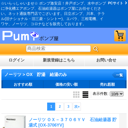
☆いらっしゃいませ☆ ポンプ激安店！井戸ポンプ、水中ポンプ
PCサイト
に浄化槽エアポンプ、石油給湯器はポンプ屋にお任せくださ
い。ネット通販専門店でございます。日立ポンプ、川本、テラ
ル(旧ナショナル・旧三菱・シントー)、エバラ、三相電機、イ
ワヤ、ノーリツ、コロナなどを販売しております。
ログイン
新規登録はこちら
お問い合せ
ノーリツ > OX 貯湯 給湯のみ
一覧
おすすめ順
価格の安い順
売れ筋順
表示件数
:
1
2
3
次
»
ノーリツ ＯＸ－３７０６ＹＶ 石油給湯器 貯
湯式
[OX-3706YV]