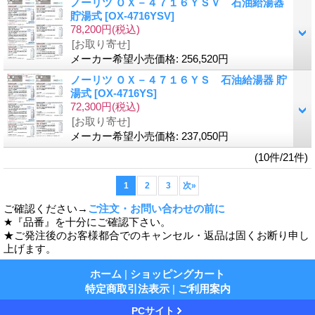
ノーリツ ＯＸ－４７１６ＹＳＶ 石油給湯器
貯湯式
[OX-4716YSV]
78,200円
(税込)
[お取り寄せ]
メーカー希望小売価格
:
256,520円
ノーリツ ＯＸ－４７１６ＹＳ 石油給湯器 貯
湯式
[OX-4716YS]
72,300円
(税込)
[お取り寄せ]
メーカー希望小売価格
:
237,050円
(10件/21件)
1
2
3
次
»
ご確認ください→
ご注文・お問い合わせの前に
★『品番』を十分にご確認下さい。
★ご発注後のお客様都合でのキャンセル・返品は固くお断り申し
上げます。
ホーム
|
ショッピングカート
特定商取引法表示
|
ご利用案内
PCサイト