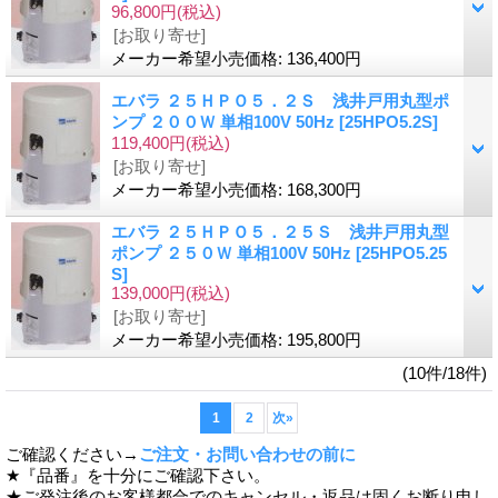
96,800円
(税込)
[お取り寄せ]
メーカー希望小売価格
:
136,400円
エバラ ２５ＨＰＯ５．２Ｓ 浅井戸用丸型ポ
ンプ ２００Ｗ 単相100V 50Hz
[25HPO5.2S]
119,400円
(税込)
[お取り寄せ]
メーカー希望小売価格
:
168,300円
エバラ ２５ＨＰＯ５．２５Ｓ 浅井戸用丸型
ポンプ ２５０Ｗ 単相100V 50Hz
[25HPO5.25
S]
139,000円
(税込)
[お取り寄せ]
メーカー希望小売価格
:
195,800円
(10件/18件)
1
2
次
»
ご確認ください→
ご注文・お問い合わせの前に
★『品番』を十分にご確認下さい。
★ご発注後のお客様都合でのキャンセル・返品は固くお断り申し