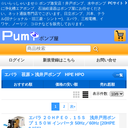
☆いらっしゃいませ☆ ポンプ激安店！井戸ポンプ、水中ポンプ
PCサイト
に浄化槽エアポンプ、石油給湯器はポンプ屋にお任せくださ
い。ネット通販専門店でございます。日立ポンプ、川本、テラ
ル(旧ナショナル・旧三菱・シントー)、エバラ、三相電機、イ
ワヤ、ノーリツ、コロナなどを販売しております。
ログイン
新規登録はこちら
お問い合せ
エバラ 荏原 > 浅井戸ポンプ HPE HPO
一覧
おすすめ順
価格の安い順
売れ筋順
表示件数
:
1
2
次
»
エバラ ２０ＨＰＥ０．１５Ｓ 浅井戸用ポン
プ １５０Ｗ インバータ 50Hz／60Hz
[20HPE