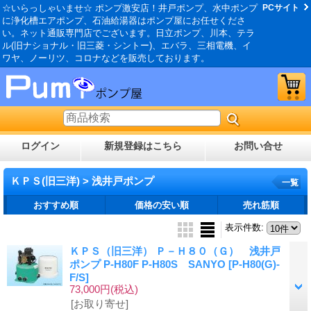
☆いらっしゃいませ☆ ポンプ激安店！井戸ポンプ、水中ポンプ
PCサイト
に浄化槽エアポンプ、石油給湯器はポンプ屋にお任せくださ
い。ネット通販専門店でございます。日立ポンプ、川本、テラ
ル(旧ナショナル・旧三菱・シントー)、エバラ、三相電機、イ
ワヤ、ノーリツ、コロナなどを販売しております。
ログイン
新規登録はこちら
お問い合せ
ＫＰＳ(旧三洋) > 浅井戸ポンプ
一覧
おすすめ順
価格の安い順
売れ筋順
表示件数
:
ＫＰＳ（旧三洋） Ｐ－Ｈ８０（Ｇ） 浅井戸
ポンプ P-H80F P-H80S SANYO
[P-H80(G)-
F/S]
73,000円
(税込)
[お取り寄せ]