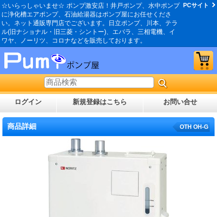
☆いらっしゃいませ☆ ポンプ激安店！井戸ポンプ、水中ポンプ
PCサイト
に浄化槽エアポンプ、石油給湯器はポンプ屋にお任せくださ
い。ネット通販専門店でございます。日立ポンプ、川本、テラ
ル(旧ナショナル・旧三菱・シントー)、エバラ、三相電機、イ
ワヤ、ノーリツ、コロナなどを販売しております。
ログイン
新規登録はこちら
お問い合せ
商品詳細
OTH OH-G