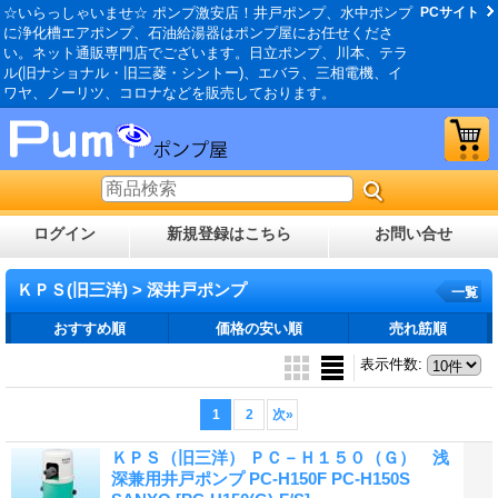
☆いらっしゃいませ☆ ポンプ激安店！井戸ポンプ、水中ポンプ
PCサイト
に浄化槽エアポンプ、石油給湯器はポンプ屋にお任せくださ
い。ネット通販専門店でございます。日立ポンプ、川本、テラ
ル(旧ナショナル・旧三菱・シントー)、エバラ、三相電機、イ
ワヤ、ノーリツ、コロナなどを販売しております。
ログイン
新規登録はこちら
お問い合せ
ＫＰＳ(旧三洋) > 深井戸ポンプ
一覧
おすすめ順
価格の安い順
売れ筋順
表示件数
:
1
2
次
»
ＫＰＳ（旧三洋） ＰＣ－Ｈ１５０（Ｇ） 浅
深兼用井戸ポンプ PC-H150F PC-H150S