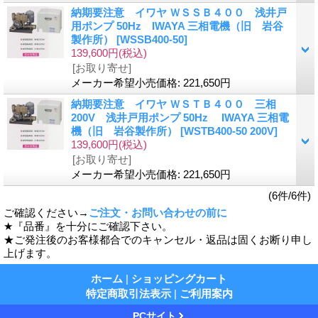
納期要注意 イワヤ ＷＳＳＢ４００ 浅井戸
用ポンプ 50Hz IWAYA 三相電機（旧 岩谷
製作所）
[WSSB400-50]
139,600円
(税込)
[お取り寄せ]
メーカー希望小売価格
:
221,650円
納期要注意 イワヤ ＷＳＴＢ４００ 三相
200V 浅井戸用ポンプ 50Hz IWAYA 三相電
機（旧 岩谷製作所）
[WSTB400-50 200V]
139,600円
(税込)
[お取り寄せ]
メーカー希望小売価格
:
221,650円
(6件/6件)
ご確認ください→
ご注文・お問い合わせの前に
★『品番』を十分にご確認下さい。
★ご発注後のお客様都合でのキャンセル・返品は固くお断り申し
上げます。
ホーム
|
ショッピングカート
特定商取引法表示
|
ご利用案内
PCサイト