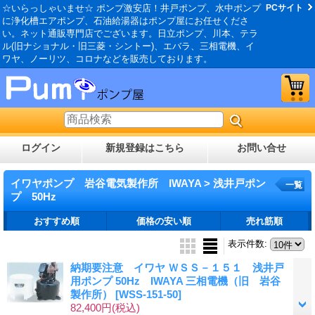
☆いらっしゃいませ☆ ポンプ激安店！井戸ポンプ、水中ポンプ
PCサイト
に浄化槽エアポンプ、石油給湯器はポンプ屋にお任せくださ
い。ネット通販専門店でございます。日立ポンプ、川本、テラ
ル(旧ナショナル・旧三菱・シントー)、エバラ、三相電機、イ
ワヤ、ノーリツ、コロナなどを販売しております。
ログイン
新規登録はこちら
お問い合せ
イワヤポンプ 岩谷電気製作所 IWAYA > 浅井戸ポン
一覧
プ 50Hz
おすすめ順
価格の安い順
売れ筋順
表示件数
:
納期要注意 イワヤ ＷＳＳ－１５１ 浅井戸
用ポンプ 50Hz IWAYA 三相電機（旧 岩谷
製作所）
[WSS-151-50]
82,400円
(税込)