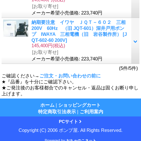
[お取り寄せ]
メーカー希望小売価格
:
223,740円
納期要注意 イワヤ ＪＱＴ－６０２ 三相
200V 60Hz （旧 JQT-601）深井戸用ポン
プ IWAYA 三相電機（旧 岩谷製作所）
[J
QT-602-60 200V]
145,400円
(税込)
[お取り寄せ]
メーカー希望小売価格
:
223,740円
(5件/5件)
ご確認ください→
ご注文・お問い合わせの前に
★『品番』を十分にご確認下さい。
★ご発注後のお客様都合でのキャンセル・返品は固くお断り申し
上げます。
ホーム
|
ショッピングカート
特定商取引法表示
|
ご利用案内
PCサイト
Copyright (C) 2006 ポンプ屋. All Rights Reserved.
Powered by
おちゃのこネット