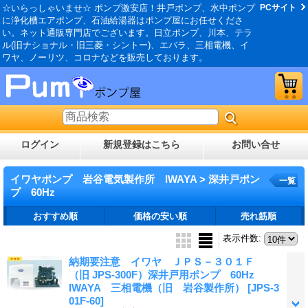
☆いらっしゃいませ☆ ポンプ激安店！井戸ポンプ、水中ポンプ
PCサイト
に浄化槽エアポンプ、石油給湯器はポンプ屋にお任せくださ
い。ネット通販専門店でございます。日立ポンプ、川本、テラ
ル(旧ナショナル・旧三菱・シントー)、エバラ、三相電機、イ
ワヤ、ノーリツ、コロナなどを販売しております。
ログイン
新規登録はこちら
お問い合せ
イワヤポンプ 岩谷電気製作所 IWAYA > 深井戸ポン
一覧
プ 60Hz
おすすめ順
価格の安い順
売れ筋順
表示件数
:
納期要注意 イワヤ ＪＰＳ－３０１Ｆ
（旧 JPS-300F）深井戸用ポンプ 60Hz
IWAYA 三相電機（旧 岩谷製作所）
[JPS-3
01F-60]