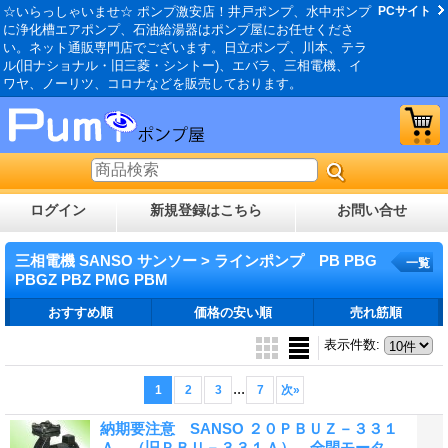
☆いらっしゃいませ☆ ポンプ激安店！井戸ポンプ、水中ポンプ
PCサイト
に浄化槽エアポンプ、石油給湯器はポンプ屋にお任せくださ
い。ネット通販専門店でございます。日立ポンプ、川本、テラ
ル(旧ナショナル・旧三菱・シントー)、エバラ、三相電機、イ
ワヤ、ノーリツ、コロナなどを販売しております。
ログイン
新規登録はこちら
お問い合せ
三相電機 SANSO サンソー > ラインポンプ PB PBG
一覧
PBGZ PBZ PMG PBM
おすすめ順
価格の安い順
売れ筋順
表示件数
:
...
1
2
3
7
次
»
納期要注意 SANSO ２０ＰＢＵＺ－３３１
Ａ （旧ＰＢＵ－３３１Ａ） 全閉モータ