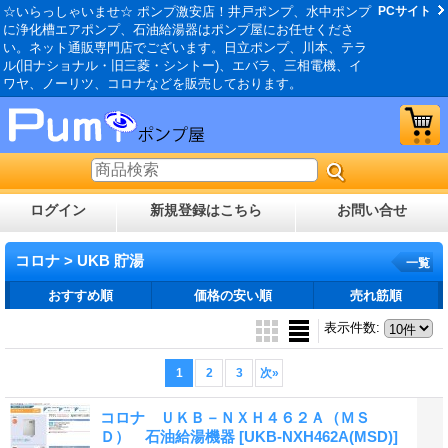
☆いらっしゃいませ☆ ポンプ激安店！井戸ポンプ、水中ポンプ
PCサイト
に浄化槽エアポンプ、石油給湯器はポンプ屋にお任せくださ
い。ネット通販専門店でございます。日立ポンプ、川本、テラ
ル(旧ナショナル・旧三菱・シントー)、エバラ、三相電機、イ
ワヤ、ノーリツ、コロナなどを販売しております。
ログイン
新規登録はこちら
お問い合せ
コロナ > UKB 貯湯
一覧
おすすめ順
価格の安い順
売れ筋順
表示件数
:
1
2
3
次
»
コロナ ＵＫＢ－ＮＸＨ４６２Ａ（ＭＳ
Ｄ） 石油給湯機器
[UKB-NXH462A(MSD)]