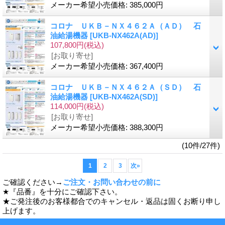
メーカー希望小売価格
:
385,000円
コロナ ＵＫＢ－ＮＸ４６２Ａ（ＡＤ） 石
油給湯機器
[UKB-NX462A(AD)]
107,800円
(税込)
[お取り寄せ]
メーカー希望小売価格
:
367,400円
コロナ ＵＫＢ－ＮＸ４６２Ａ（ＳＤ） 石
油給湯機器
[UKB-NX462A(SD)]
114,000円
(税込)
[お取り寄せ]
メーカー希望小売価格
:
388,300円
(10件/27件)
1
2
3
次
»
ご確認ください→
ご注文・お問い合わせの前に
★『品番』を十分にご確認下さい。
★ご発注後のお客様都合でのキャンセル・返品は固くお断り申し
上げます。