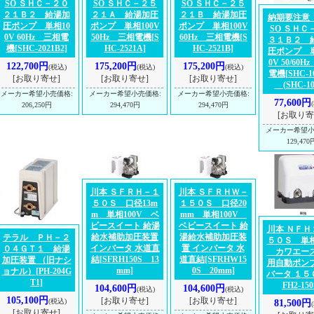
SO ＳＨＣ－２０
SO ＳＨＣ－２５
SO ＳＨＣ－２５
２１Ｂ２ 給湯加
２１Ａ 給湯加圧
２１Ｂ 給湯加圧
納期要注意 
圧ポンプ 単相10
ポンプ 単相100V
ポンプ 単相100V
SO ＳＨＣ
0V 60Hz 三相電
50Hz 三相電機
[S
60Hz 三相電機
[S
３１Ｂ２ 
機
[SHC-2021B2]
HC-2521A]
HC-2521B]
圧ポンプ 単
0V 50/60
122,700円
175,200円
175,200円
(税込)
(税込)
(税込)
電機
[SHC-1
[お取り寄せ]
[お取り寄せ]
[お取り寄せ]
(SHC-103
メーカー希望小売価格
:
メーカー希望小売価格
:
メーカー希望小売価格
:
77,600円
206,250円
294,470円
294,470円
[お取り寄
メーカー希望
129,470
川本 ＳＦＲＨ－１
川本 ＳＦＲＨＷ－
５０Ｓ 口径13m
１５０Ｓ 口径20
m 単相100V ベ
mm 単相100V
ビースイート 給湯
ベビースイート 給
川本 ＮＦＨ
給水補助加圧装置
湯給水補助加圧装
テラル ＰＨ－２
５０Ｓ 単相
インバータ 水道直
置 インバータ 水
０４ＧＴ１ 給湯
カワエース
結
[SFRH150S 13
道直結
[SFRHW15
加圧装置 （旧ナシ
用自動ポンプ
mm]
0S 20mm]
ョナル）
[PH-204G
バータ １５
T1]
FH2-150
104,600円
104,600円
(税込)
(税込)
105,100円
[お取り寄せ]
[お取り寄せ]
(税込)
81,500円
[お取り寄せ]