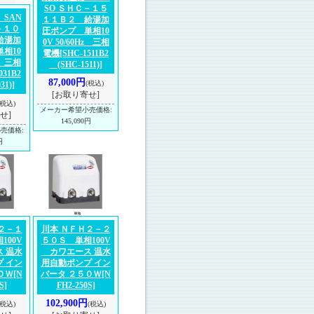
SO ＳＨＣ－１５
SAN
１１Ｂ２ 給湯加
－１０
圧ポンプ 単相10
給湯加
0V 50/60Hz 三相
相10
電機
[SHC-1511B2
Hz 三相
(SHC-1511)]
031B2
87,000円
(税込)
1)]
[お取り寄せ]
(税込)
メーカー希望小売価格
:
せ]
145,090円
小売価格
:
円
２－１
川本 ＮＦＨ２－２
100V
５０Ｓ 単相100V
 温水
カワエース 温水
 イン
用自動ポンプ イン
０Ｗ
[N
バータ ２５０Ｗ
[N
S]
FH2-250S]
102,900円
(税込)
(税込)