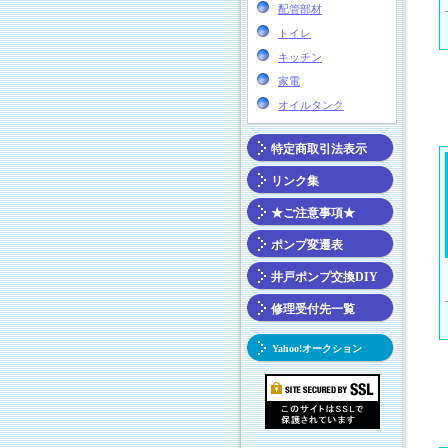
配管部材
トイレ
キッチン
家電
オイルタンク
特定商取引法表示
リンク集
★ご注意事項★
ポンプ変遷表
井戸ポンプ交換DIY
修理受付先一覧
Yahoo!オークション