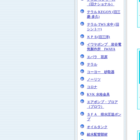
（旧ナショナル）
テラル KEGON (旧三
菱-多久)
テラル TWS 水中 (旧
シントー)
ＫＰＳ(旧三洋)
イワヤポンプ 岩谷電
気製作所 IWAYA
エバラ 荏原
テラル
コーヨー 砂取器
ノーリツ
コロナ
KVK 水栓金具
エアポンプ・ブロア
（ブロワ）
ＳＦＡ 排水圧送ポン
プ
オイルタンク
給水配管部材