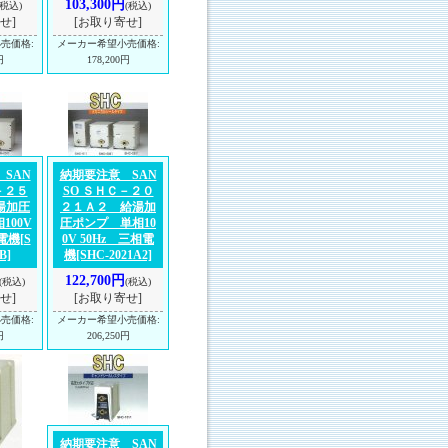
103,300円
(税込)
(税込)
せ]
[お取り寄せ]
小売価格
:
メーカー希望小売価格
:
円
178,200円
SAN
納期要注意 SAN
－２５
SO ＳＨＣ－２０
湯加圧
２１Ａ２ 給湯加
100V
圧ポンプ 単相10
相電機
[S
0V 50Hz 三相電
B]
機
[SHC-2021A2]
122,700円
(税込)
(税込)
せ]
[お取り寄せ]
小売価格
:
メーカー希望小売価格
:
円
206,250円
納期要注意 SAN