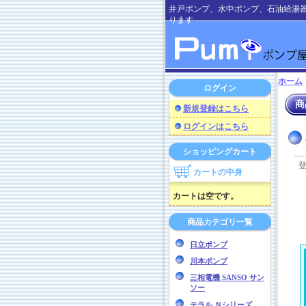
井戸ポンプ、水中ポンプ、石油給湯
ります
ホーム
ログイン
商
新規登録はこちら
ログインはこちら
ショッピングカート
カートの中身
カートは空です。
商品カテゴリ一覧
日立ポンプ
川本ポンプ
三相電機 SANSO サン
ソー
テラル Ｎシリーズ