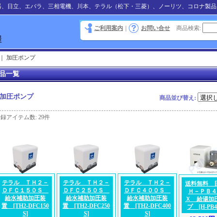
器、日立、エバラ、三相電機、川本、テラル（松下・三菱）、ノーリツ、コロナ製品
ご利用案内
｜
お問い合せ
商品検索
:
｜
加圧ポンプ
品一覧
加圧ポンプ
商品並び替え
:
登録アイテム数
:
29件
テラル ＴＨ２－
テラル ＴＨ２－
テラル ＴＨ２－
送料無料
ＤＦＣ１５０Ｓ
ＤＦＣ２５０Ｓ
ＤＦＣ４００Ｓ
Ｈ－ＰＢ４
給水補助加圧装
給水補助加圧装
給水補助加圧装
Ｘ 給湯加
置
[TH2-DFC150
置
[TH2-DFC250
置
[TH2-DFC400
プ
[H-PB
S]
S]
S]