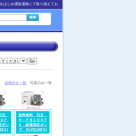
をはじめ通販価格にて取り揃えてお
説明付き一覧
写真のみ一覧
 日立
送料無料 日立
０Ｆ
Ｈ－ＰＢ１００Ｆ
圧ポン
Ｘ 給湯加圧ポン
40FX]
プ
[H-PB100FX]