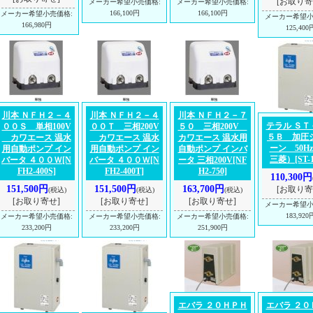
[お取り寄
メーカー希望小売価格
:
メーカー希望小売価格
:
166,100円
166,100円
メーカー希望小売価格
:
メーカー希望
166,980円
125,400
川本 ＮＦＨ２－４
川本 ＮＦＨ２－４
川本 ＮＦＨ２－７
テラル ＳＴ
００Ｓ 単相100V
００Ｔ 三相200V
５０ 三相200V
５Ｂ 加圧
カワエース 温水
カワエース 温水
カワエース 温水用
ーン 50Hz
用自動ポンプ イン
用自動ポンプ イン
自動ポンプ インバ
三菱）
[ST-
バータ ４００Ｗ
[N
バータ ４００Ｗ
[N
ータ 三相200V
[NF
FH2-400S]
FH2-400T]
H2-750]
110,300円
151,500円
151,500円
163,700円
[お取り寄
(税込)
(税込)
(税込)
[お取り寄せ]
[お取り寄せ]
[お取り寄せ]
メーカー希望
183,920
メーカー希望小売価格
:
メーカー希望小売価格
:
メーカー希望小売価格
:
233,200円
233,200円
251,900円
エバラ ２０ＨＰＨ
エバラ ２０