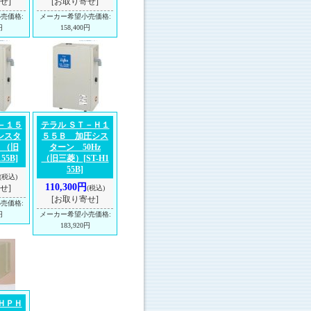
せ]
[お取り寄せ]
小売価格
:
メーカー希望小売価格
:
円
158,400円
－１５
テラル ＳＴ－Ｈ１
シスタ
５５Ｂ 加圧シス
 （旧
ターン 50Hz
155B]
（旧三菱）
[ST-H1
55B]
(税込)
110,300円
せ]
(税込)
[お取り寄せ]
小売価格
:
円
メーカー希望小売価格
:
183,920円
ＨＰＨ