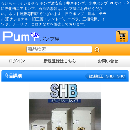
☆いらっしゃいませ☆ ポンプ激安店！井戸ポンプ、水中ポンプ
PCサイト
に浄化槽エアポンプ、石油給湯器はポンプ屋にお任せくださ
い。ネット通販専門店でございます。日立ポンプ、川本、テラ
ル(旧ナショナル・旧三菱・シントー)、エバラ、三相電機、イ
ワヤ、ノーリツ、コロナなどを販売しております。
ログイン
新規登録はこちら
お問い合せ
商品詳細
給湯加圧 SHB SHC