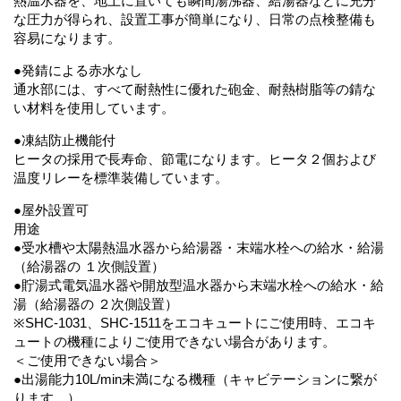
熱温水器を、地上に置いても瞬間湯沸器、給湯器などに充分
な圧力が得られ、設置工事が簡単になり、日常の点検整備も
容易になります。
●発錆による赤水なし
通水部には、すべて耐熱性に優れた砲金、耐熱樹脂等の錆な
い材料を使用しています。
●凍結防止機能付
ヒータの採用で長寿命、節電になります。ヒータ２個および
温度リレーを標準装備しています。
●屋外設置可
用途
●受水槽や太陽熱温水器から給湯器・末端水栓への給水・給湯
（給湯器の １次側設置）
●貯湯式電気温水器や開放型温水器から末端水栓への給水・給
湯（給湯器の ２次側設置）
※SHC-1031、SHC-1511をエコキュートにご使用時、エコキ
ュートの機種によりご使用できない場合があります。
＜ご使用できない場合＞
●出湯能力10L/min未満になる機種（キャビテーションに繋が
ります。）