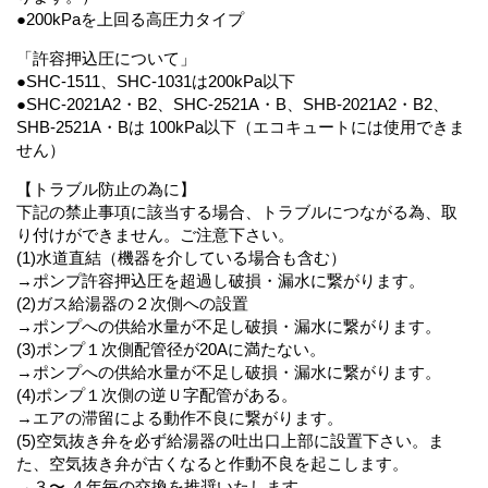
●200kPaを上回る高圧力タイプ
「許容押込圧について」
●SHC-1511、SHC-1031は200kPa以下
●SHC-2021A2・B2、SHC-2521A・B、SHB-2021A2・B2、
SHB-2521A・Bは 100kPa以下（エコキュートには使用できま
せん）
【トラブル防止の為に】
下記の禁止事項に該当する場合、トラブルにつながる為、取
り付けができません。ご注意下さい。
(1)水道直結（機器を介している場合も含む）
→ポンプ許容押込圧を超過し破損・漏水に繋がります。
(2)ガス給湯器の２次側への設置
→ポンプへの供給水量が不足し破損・漏水に繋がります。
(3)ポンプ１次側配管径が20Aに満たない。
→ポンプへの供給水量が不足し破損・漏水に繋がります。
(4)ポンプ１次側の逆Ｕ字配管がある。
→エアの滞留による動作不良に繋がります。
(5)空気抜き弁を必ず給湯器の吐出口上部に設置下さい。ま
た、空気抜き弁が古くなると作動不良を起こします。
→３〜 ４年毎の交換を推奨いたします。