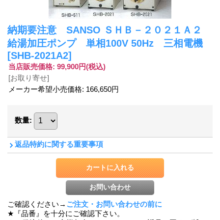
納期要注意 SANSO ＳＨＢ－２０２１Ａ２
給湯加圧ポンプ 単相100V 50Hz 三相電機
[SHB-2021A2]
当店販売価格
:
99,900円
(税込)
[お取り寄せ]
メーカー希望小売価格
:
166,650円
数量
:
返品特約に関する重要事項
ご確認ください→
ご注文・お問い合わせの前に
★『品番』を十分にご確認下さい。