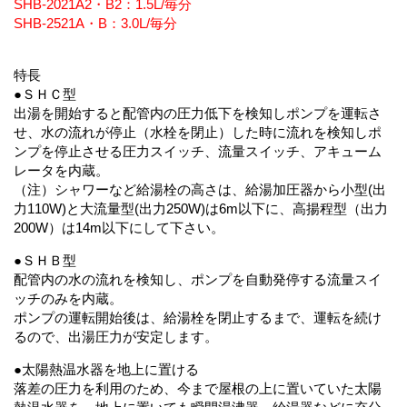
SHB-2021A2・B2：1.5L/毎分
SHB-2521A・B：3.0L/毎分
特長
●ＳＨＣ型
出湯を開始すると配管内の圧力低下を検知しポンプを運転さ
せ、水の流れが停止（水栓を閉止）した時に流れを検知しポ
ンプを停止させる圧力スイッチ、流量スイッチ、アキューム
レータを内蔵。
（注）シャワーなど給湯栓の高さは、給湯加圧器から小型(出
力110W)と大流量型(出力250W)は6m以下に、高揚程型（出力
200W）は14m以下にして下さい。
●ＳＨＢ型
配管内の水の流れを検知し、ポンプを自動発停する流量スイ
ッチのみを内蔵。
ポンプの運転開始後は、給湯栓を閉止するまで、運転を続け
るので、出湯圧力が安定します。
●太陽熱温水器を地上に置ける
落差の圧力を利用のため、今まで屋根の上に置いていた太陽