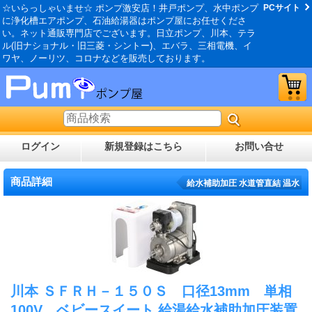
☆いらっしゃいませ☆ ポンプ激安店！井戸ポンプ、水中ポンプ
PCサイト
に浄化槽エアポンプ、石油給湯器はポンプ屋にお任せくださ
い。ネット通販専門店でございます。日立ポンプ、川本、テラ
ル(旧ナショナル・旧三菱・シントー)、エバラ、三相電機、イ
ワヤ、ノーリツ、コロナなどを販売しております。
ログイン
新規登録はこちら
お問い合せ
商品詳細
給水補助加圧 水道管直結 温水
川本 ＳＦＲＨ－１５０Ｓ 口径13mm 単相
100V ベビースイート 給湯給水補助加圧装置