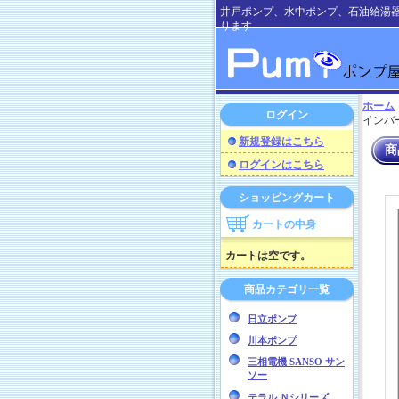
井戸ポンプ、水中ポンプ、石油給湯
ります
ホーム
ログイン
インバ
新規登録はこちら
商
ログインはこちら
ショッピングカート
カートの中身
カートは空です。
商品カテゴリ一覧
日立ポンプ
川本ポンプ
三相電機 SANSO サン
ソー
テラル Ｎシリーズ