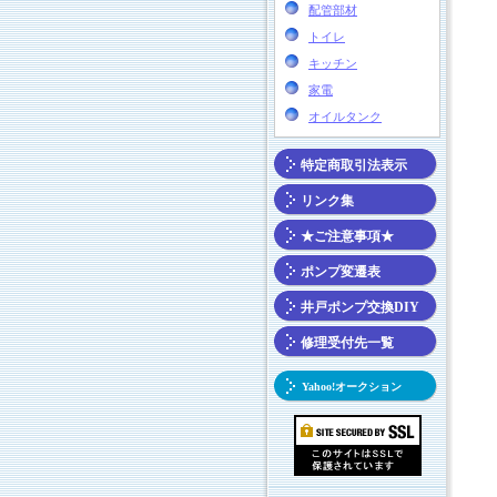
配管部材
トイレ
キッチン
家電
オイルタンク
特定商取引法表示
リンク集
★ご注意事項★
ポンプ変遷表
井戸ポンプ交換DIY
修理受付先一覧
Yahoo!オークション