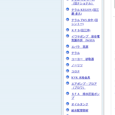
（旧ナショナル）
テラル KEGON (旧三
菱-多久)
テラル TWS 水中 (旧
シントー)
ＫＰＳ(旧三洋)
イワヤポンプ 岩谷電
気製作所 IWAYA
エバラ 荏原
テラル
コーヨー 砂取器
ノーリツ
コロナ
KVK 水栓金具
エアポンプ・ブロア
（ブロワ）
ＳＦＡ 排水圧送ポン
プ
オイルタンク
給水配管部材