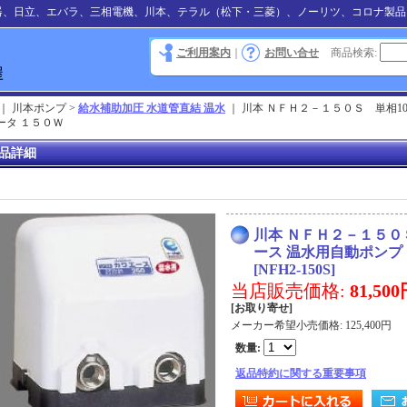
器、日立、エバラ、三相電機、川本、テラル（松下・三菱）、ノーリツ、コロナ製品
ご利用案内
｜
お問い合せ
商品検索
:
｜ 川本ポンプ >
給水補助加圧 水道管直結 温水
｜
川本 ＮＦＨ２－１５０Ｓ 単相1
ータ １５０Ｗ
品詳細
川本 ＮＦＨ２－１５０
ース 温水用自動ポンプ
[
NFH2-150S
]
当店販売価格
:
81,50
[お取り寄せ]
メーカー希望小売価格
:
125,400円
数量
:
返品特約に関する重要事項