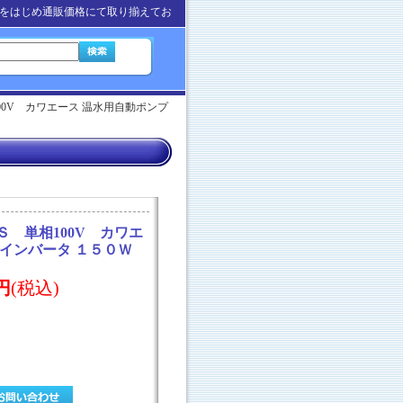
をはじめ通販価格にて取り揃えてお
00V カワエース 温水用自動ポンプ
Ｓ 単相100V カワエ
 インバータ １５０Ｗ
0円
(税込)