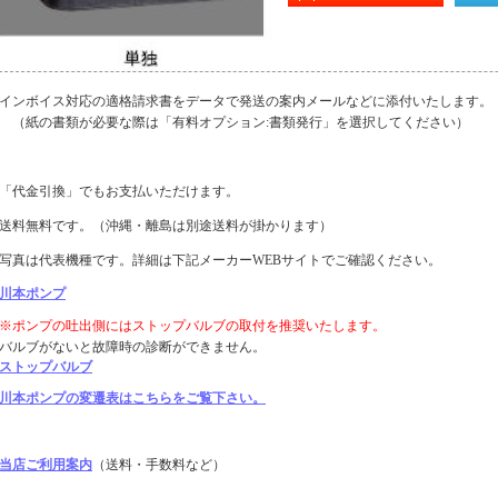
インボイス対応の適格請求書をデータで発送の案内メールなどに添付いたします。
（紙の書類が必要な際は「有料オプション:書類発行」を選択してください）
「代金引換」でもお支払いただけます。
送料無料です。（沖縄・離島は別途送料が掛かります）
写真は代表機種です。詳細は下記メーカーWEBサイトでご確認ください。
川本ポンプ
※ポンプの吐出側にはストップバルブの取付を推奨いたします。
バルブがないと故障時の診断ができません。
ストップバルブ
川本ポンプの変遷表はこちらをご覧下さい。
当店ご利用案内
（送料・手数料など）