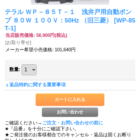
テラル ＷＰ－８５Ｔ－１ 浅井戸用自動ポン
プ ８０Ｗ １００Ｖ：50Hz （旧三菱）
[WP-85
T-1]
当店販売価格
:
56,900円
(税込)
[お取り寄せ]
メーカー希望小売価格
:
101,640円
数量
:
返品特約に関する重要事項
ご確認ください→
ご注文・お問い合わせの前に
★『品番』を十分にご確認下さい。
★ご発注後のお客様都合でのキャンセル・返品は固くお断り