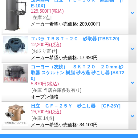
E-10X
]
129,500円
(税込)
[在庫 2点]
メーカー希望小売価格
:
209,000円
エバラ ＴＢＳＴ－２０ 砂取器
[
TBST-20
]
12,200円
(税込)
[お取り寄せ]
メーカー希望小売価格
:
17,490円
コーヨー（友鉄） ＳＫＴ２０ ２０mm 砂
取器 スケルトン 樹脂 砂ろ過 砂こし器
[
SKT2
0
]
5,870円
(税込)
[在庫 当店在庫多数有り]
オープン価格
日立 ＧＦ－２５Ｙ 砂こし器
[
GF-25Y
]
19,700円
(税込)
[在庫 14点]
メーカー希望小売価格
:
34,100円