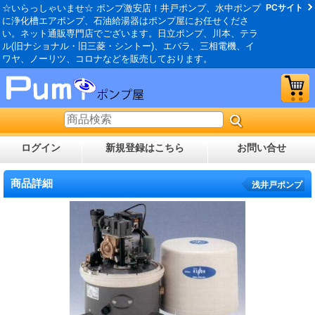
☆いらっしゃいませ☆ ポンプ激安店！井戸ポンプ、水中ポンプ
PCサイト
に浄化槽エアポンプ、石油給湯器はポンプ屋にお任せくださ
い。ネット通販専門店でございます。日立ポンプ、川本、テラ
ル(旧ナショナル・旧三菱・シントー)、エバラ、三相電機、イ
ワヤ、ノーリツ、コロナなどを販売しております。
ログイン
新規登録はこちら
お問い合せ
商品詳細
浅井戸ポンプ