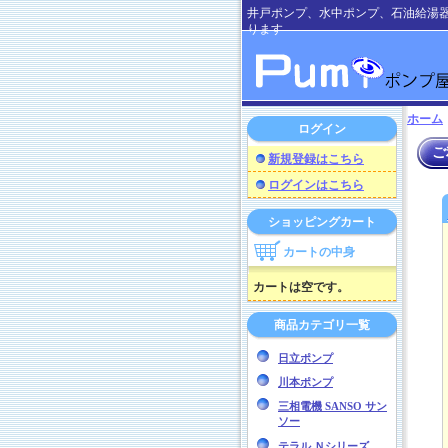
井戸ポンプ、水中ポンプ、石油給湯
ります
ホーム
ログイン
ご
新規登録はこちら
ログインはこちら
ショッピングカート
カートの中身
カートは空です。
商品カテゴリ一覧
日立ポンプ
川本ポンプ
三相電機 SANSO サン
ソー
テラル Ｎシリーズ