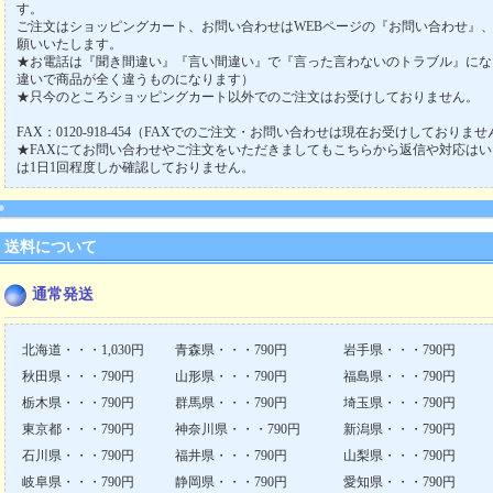
す。
ご注文はショッピングカート、お問い合わせはWEBページの『お問い合わせ』、
願いいたします。
★お電話は『聞き間違い』『言い間違い』で『言った言わないのトラブル』にな
違いで商品が全く違うものになります）
★只今のところショッピングカート以外でのご注文はお受けしておりません。
FAX：0120-918-454（FAXでのご注文・お問い合わせは現在お受けしており
★FAXにてお問い合わせやご注文をいただきましてもこちらから返信や対応はい
は1日1回程度しか確認しておりません。
送料について
通常発送
北海道・・・1,030円
青森県・・・790円
岩手県・・・790円
秋田県・・・790円
山形県・・・790円
福島県・・・790円
栃木県・・・790円
群馬県・・・790円
埼玉県・・・790円
東京都・・・790円
神奈川県・・・790円
新潟県・・・790円
石川県・・・790円
福井県・・・790円
山梨県・・・790円
岐阜県・・・790円
静岡県・・・790円
愛知県・・・790円