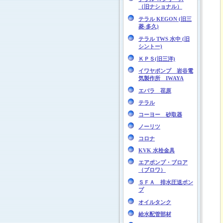
（旧ナショナル）
テラル KEGON (旧三
菱-多久)
テラル TWS 水中 (旧
シントー)
ＫＰＳ(旧三洋)
イワヤポンプ 岩谷電
気製作所 IWAYA
エバラ 荏原
テラル
コーヨー 砂取器
ノーリツ
コロナ
KVK 水栓金具
エアポンプ・ブロア
（ブロワ）
ＳＦＡ 排水圧送ポン
プ
オイルタンク
給水配管部材