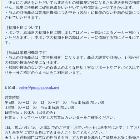
後日にご連絡をいただいても運送会社の補償規定外になるため運送事故の補償
せん。現場に移動後に破損連絡をいただいても補償対応は一切できかねます。
・当店の取扱商品は業務用機器につき中身（製品）に損傷のない外箱の状態につ
させていただきます。
［初期不良について］
・ポンプ、給湯器の初期不良に関しましてはメーカー保証によるメーカー対応（
いただきます。川本ポンプの初期不良の際はメーカーに依頼する前にメールにて
す。
［商品は業務用機器です］
・当店の取扱商品は［業務用機器］になります。商品の設置や取扱い、仕様や付
の知識や技術が必要になります。
・知識や技術のない方への百貨店のような懇切丁寧なサポートやアドバイスはで
りを十分ご検討のうえ当店をご利用願います。
E-Mail：
order@pumpya.ocnk.net
営業時間
平日9：00〜12：00 13：00〜17：00 当日出荷締切15：00
土曜9：00〜12：00 当日出荷締切12：00
日曜祝日：お休み（出荷のみ）
休業日：トップページ右上の営業日カレンダーをご確認ください。
TEL：0120-918-426（お電話でのご注文・お問い合わせは基本的にお受けし
おり基本的に電話応答はできませんことをご了承ください。）
★ネット通販部門は常設の担当者を設けず人件費を減らして価格をお安く販売さ