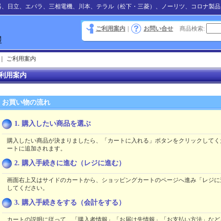
器、日立、エバラ、三相電機、川本、テラル（松下・三菱）、ノーリツ、コロナ製品
ご利用案内
｜
お問い合せ
商品検索
:
｜
ご利用案内
利用案内
お買い物の流れ
1. 購入したい商品を選ぶ
購入したい商品が決まりましたら、「カートに入れる」ボタンをクリックしてく
ートに追加されます。
2. 購入手続きに進む（レジに進む）
画面右上又はサイドのカートから、ショッピングカートのページへ進み「レジに
してください。
3. 購入手続きをする（会計をする）
カートの説明に従って、「購入者情報」「お届け先情報」「お支払い方法」など