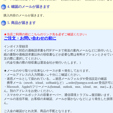
4. 確認のメールが届きます
購入内容のメールが届きます。
5. 商品が届きます
★当店ご利用の前にこちらのリンク先を必ずご確認ください↓
ご注文・お問い合わせの前に
インボイス登録済
インボイス対応の適格請求書をPDFデータで発送の案内メールなどに添付いたし
紙の書類や適格請求書以外の領収書などが必要な際は有料オプションとさせてい
文の際に選択してください。
（代金引換の際の領収書は運送会社が発行いたします。）
★メールのやり取りが出来ないケースが多々発生しております。
・メールアドレスの入力間違い→十分にご確認ください。
・迷惑メールとして扱われている。→迷惑メールフォルダや受信設定の確認
携帯メール（ezweb、icloud、softbankなど）→order@pumpya.ocnk.net 受信許可
・Microsoft、Appleのフリーメール(hotmail、outlook、msn、icloud、me、
ん。別のアドレスをお使いください。
・スマホやメールボックスの容量オーバー、通信環境トラブル→復旧願います。
メールの送信不能、お客様の未確認、メールが届かないなどにより発生した損害
ん。
ご入金の確認がとれ次第、商品の手配となります。