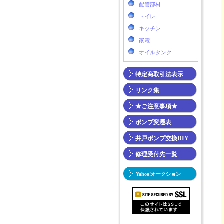
配管部材
トイレ
キッチン
家電
オイルタンク
特定商取引法表示
リンク集
★ご注意事項★
ポンプ変遷表
井戸ポンプ交換DIY
修理受付先一覧
Yahoo!オークション