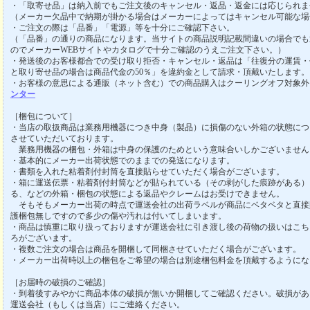
・「取寄せ品」は納入前でもご注文後のキャンセル・返品・返金には応じられま
（メーカー欠品中で納期が掛かる場合はメーカーによってはキャンセル可能な場
・ご注文の際は「品番」「電源」等を十分にご確認下さい。
（「品番」の通りの商品になります。当サイトの商品説明記載間違いの場合でも
のでメーカーWEBサイトやカタログで十分ご確認のうえご注文下さい。）
・発送後のお客様都合での受け取り拒否・キャンセル・返品は「往復分の運賃・
と取り寄せ品の場合は商品代金の50％」を違約金として請求・頂戴いたします。
・お客様の意思による通販（ネット含む）での商品購入はクーリングオフ対象外
ンター
［梱包について］
・当店の取扱商品は業務用機器につき中身（製品）に損傷のない外箱の状態につ
させていただいております。
業務用機器の梱包・外箱は中身の保護のためという意味合いしかございません
・基本的にメーカー出荷状態でのままでの発送になります。
・書類を入れた粘着剤付封筒を直接貼らせていただく場合がございます。
・箱に運送伝票・粘着剤付封筒などが貼られている（その剥がした痕跡がある）
る、などの外箱・梱包の状態による返品やクレームはお受けできません。
そもそもメーカー出荷の時点で運送会社の出荷ラベルが商品にベタベタと直接
護梱包無しですので多少の傷や汚れは付いてしまいます。
・商品は慎重に取り扱っておりますが運送会社に引き渡し後の荷物の扱いはこち
ろがございます。
・複数ご注文の場合は商品を開梱して同梱させていただく場合がございます。
・メーカー出荷時以上の梱包をご希望の場合は別途梱包料金を頂戴するようにな
［お届時の破損のご確認］
・到着後すみやかに商品本体の破損が無いか開梱してご確認ください。破損があ
運送会社（もしくは当店）にご連絡ください。