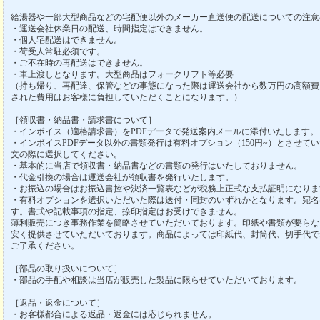
給湯器や一部大型商品などの宅配便以外のメーカー直送便の配送についての注意
・運送会社休業日の配送、時間指定はできません。
・個人宅配送はできません。
・荷受人常駐必須です。
・ご不在時の再配送はできません。
・車上渡しとなります。大型商品はフォークリフト等必要
（持ち帰り、再配達、保管などの事態になった際は運送会社から数万円の高額費
された費用はお客様に負担していただくことになります。）
［領収書・納品書・請求書について］
・インボイス（適格請求書）をPDFデータで発送案内メールに添付いたします。
・インボイスPDFデータ以外の書類発行は有料オプション（150円~）とさせて
文の際に選択してください。
・基本的に当店で領収書・納品書などの書類の発行はいたしておりません。
・代金引換の場合は運送会社が領収書を発行いたします。
・お振込の場合はお振込書控や決済一覧表などが税務上正式な支払証明になりま
・有料オプションを選択いただいた際は送付・同封のいずれかとなります。宛名
す。書式や記載事項の指定、捺印指定はお受けできません。
薄利販売につき事務作業を簡略させていただいております。印紙や書類が要らな
安く提供させていただいております。商品によっては印紙代、封筒代、切手代で
ご了承ください。
［部品の取り扱いについて］
・部品の手配や相談は当店が販売した製品に限らせていただいております。
［返品・返金について］
・お客様都合による返品・返金には応じられません。