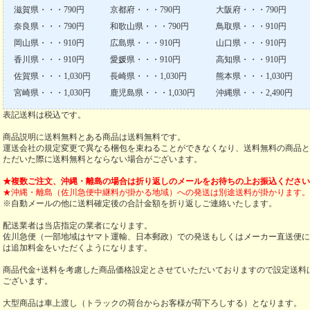
滋賀県・・・790円
京都府・・・790円
大阪府・・・790円
奈良県・・・790円
和歌山県・・・790円
鳥取県・・・910円
岡山県・・・910円
広島県・・・910円
山口県・・・910円
香川県・・・910円
愛媛県・・・910円
高知県・・・910円
佐賀県・・・1,030円
長崎県・・・1,030円
熊本県・・・1,030円
宮崎県・・・1,030円
鹿児島県・・・1,030円
沖縄県・・・2,490円
表記送料は税込です。
商品説明に送料無料とある商品は送料無料です。
運送会社の規定変更で異なる梱包を束ねることができなくなり、送料無料の商品と
ただいた際に送料無料とならない場合がございます。
★複数ご注文、沖縄・離島の場合は折り返しのメールをお待ちの上お振込ください
★沖縄・離島（佐川急便中継料が掛かる地域）への発送は別途送料が掛かります。
※自動メールの他に送料確定後の合計金額を折り返しご連絡いたします。
配送業者は当店指定の業者になります。
佐川急便（一部地域はヤマト運輸、日本郵政）での発送もしくはメーカー直送便に
は追加料金をいただくようになります。
商品代金+送料を考慮した商品価格設定とさせていただいておりますので設定送料
ございます。
大型商品は車上渡し（トラックの荷台からお客様が荷下ろしする）となります。