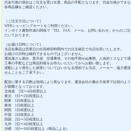
代金引換の場合はご注文を受け次第、商品の手配となります。代金引換ができな
各商品欄をご確認ください。
［ご注文方法について］
WEBショッピングカートをご利用ください。
インボイス書類作成の関係で「TEL、FAX、メール、お問い合わせ」からのご
だいております。
［お届け日時について］
当店在庫品は営業日の出荷締切時間内での注文確定で当日出荷いたします。
お届けの日時は確約できるものではございません。
運送屋さん都合、悪天候、交通事情、その他予期せぬ事態、人為的ミスなどで遅
工事の手配などは商品到着をお待ちいただいてからお願い致します。
遅配により発生した損害についてはいかなる理由でも当店、メーカー、協力運送
せんことをご了承下さい。
配送に要する日数は地域により異なります。運送会社の働き方改革で以前のよう
が困難となっております。
北海道 2日〜4日程度以上
東北 1日〜2日程度以上
関東 1日程度以上
東海 1日程度以上
関西 1日程度以上
中国 2日程度以上
四国 2日〜3日程度以上
九州 2日〜4日程度以上
沖縄 3日〜10日程度以上（商品による）