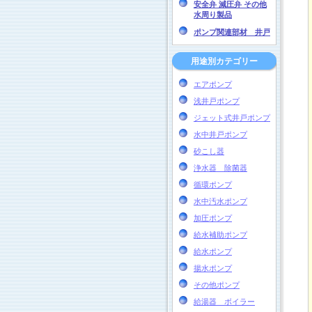
安全弁 減圧弁 その他
水周り製品
ポンプ関連部材 井戸
用途別カテゴリー
エアポンプ
浅井戸ポンプ
ジェット式井戸ポンプ
水中井戸ポンプ
砂こし器
浄水器 除菌器
循環ポンプ
水中汚水ポンプ
加圧ポンプ
給水補助ポンプ
給水ポンプ
揚水ポンプ
その他ポンプ
給湯器 ボイラー