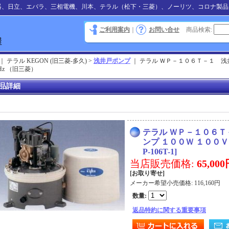
器、日立、エバラ、三相電機、川本、テラル（松下・三菱）、ノーリツ、コロナ製品
ご利用案内
｜
お問い合せ
商品検索
:
｜ テラル KEGON (旧三菱-多久) >
浅井戸ポンプ
｜
テラル ＷＰ－１０６Ｔ－１ 浅
Hz （旧三菱）
品詳細
テラル ＷＰ－１０６
ンプ １００Ｗ １００Ｖ
P-106T-1
]
当店販売価格
:
65,00
[お取り寄せ]
メーカー希望小売価格
:
116,160円
数量
:
返品特約に関する重要事項