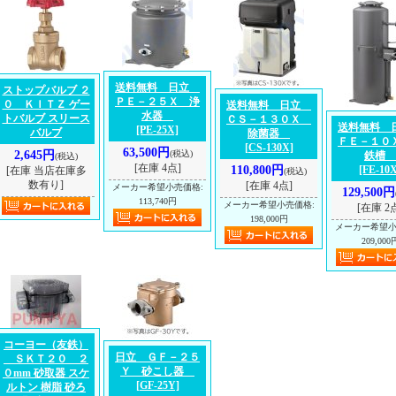
送料無料 日立
ストップバルブ ２
ＰＥ－２５Ｘ 浄
０ ＫＩＴＺ ゲー
送料無料 日立
水器
トバルブ スリース
ＣＳ－１３０Ｘ
送料無料
[PE-25X]
バルブ
除菌器
ＦＥ－１０
[CS-130X]
63,500円
2,645円
(税込)
鉄槽
(税込)
[在庫 4点]
110,800円
[FE-10X
[在庫 当店在庫多
(税込)
数有り]
[在庫 4点]
メーカー希望小売価格
:
129,500円
113,740円
メーカー希望小売価格
:
[在庫 2
198,000円
メーカー希望
209,000
コーヨー（友鉄）
日立 ＧＦ－２５
ＳＫＴ２０ ２
Ｙ 砂こし器
０mm 砂取器 スケ
[GF-25Y]
ルトン 樹脂 砂ろ