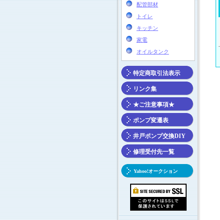
配管部材
トイレ
キッチン
家電
オイルタンク
特定商取引法表示
リンク集
★ご注意事項★
ポンプ変遷表
井戸ポンプ交換DIY
修理受付先一覧
Yahoo!オークション