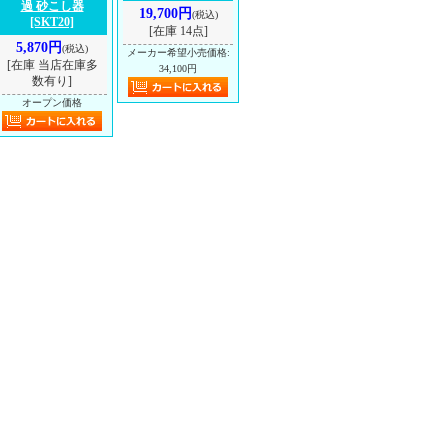
過 砂こし器
19,700円
(税込)
[SKT20]
[在庫 14点]
5,870円
(税込)
メーカー希望小売価格
:
[在庫 当店在庫多
34,100円
数有り]
オープン価格