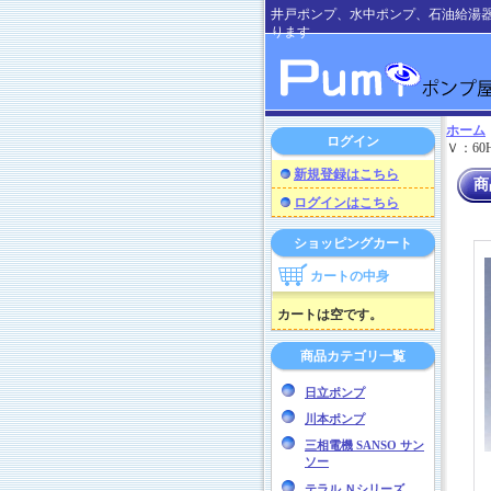
井戸ポンプ、水中ポンプ、石油給湯
ります
ホーム
ログイン
Ｖ：60
新規登録はこちら
商
ログインはこちら
ショッピングカート
カートの中身
カートは空です。
商品カテゴリ一覧
日立ポンプ
川本ポンプ
三相電機 SANSO サン
ソー
テラル Ｎシリーズ