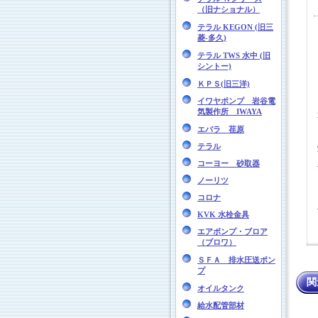
（旧ナショナル）
テラル KEGON (旧三
菱-多久)
テラル TWS 水中 (旧
シントー)
ＫＰＳ(旧三洋)
イワヤポンプ 岩谷電
気製作所 IWAYA
エバラ 荏原
テラル
コーヨー 砂取器
ノーリツ
コロナ
KVK 水栓金具
エアポンプ・ブロア
（ブロワ）
ＳＦＡ 排水圧送ポン
プ
関
オイルタンク
給水配管部材