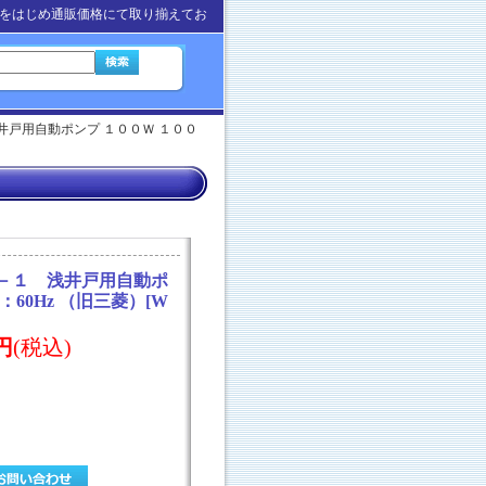
をはじめ通販価格にて取り揃えてお
井戸用自動ポンプ １００Ｗ １００
Ｔ－１ 浅井戸用自動ポ
：60Hz （旧三菱）
[
W
0円
(税込)