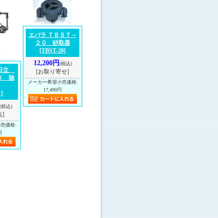
エバラ ＴＢＳＴ－
２０ 砂取器
[TBST-20]
12,200円
(税込)
 日立
[お取り寄せ]
Ｘ 除
メーカー希望小売価格
:
17,490円
]
(税込)
点]
小売価格
:
円