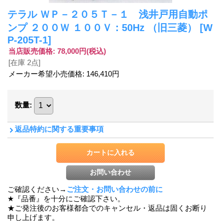
テラル ＷＰ－２０５Ｔ－１ 浅井戸用自動ポ
ンプ ２００Ｗ １００Ｖ：50Hz （旧三菱）
[W
P-205T-1]
当店販売価格
:
78,000円
(税込)
[在庫 2点]
メーカー希望小売価格
:
146,410円
数量
:
返品特約に関する重要事項
ご確認ください→
ご注文・お問い合わせの前に
★『品番』を十分にご確認下さい。
★ご発注後のお客様都合でのキャンセル・返品は固くお断り
申し上げます。