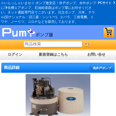
☆いらっしゃいませ☆ ポンプ激安店！井戸ポンプ、水中ポンプ
PCサイト
に浄化槽エアポンプ、石油給湯器はポンプ屋にお任せくださ
い。ネット通販専門店でございます。日立ポンプ、川本、テラ
ル(旧ナショナル・旧三菱・シントー)、エバラ、三相電機、イ
ワヤ、ノーリツ、コロナなどを販売しております。
ログイン
新規登録はこちら
お問い合せ
商品詳細
浅井戸ポンプ