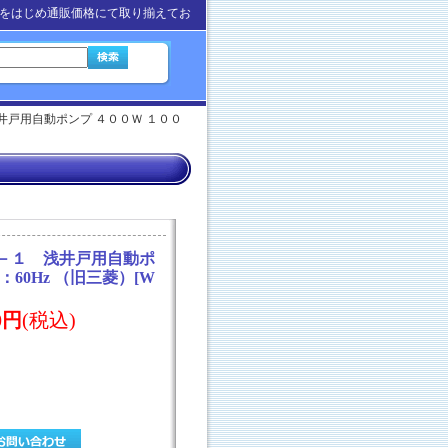
をはじめ通販価格にて取り揃えてお
井戸用自動ポンプ ４００Ｗ １００
Ｔ－１ 浅井戸用自動ポ
：60Hz （旧三菱）
[
W
00円
(税込)