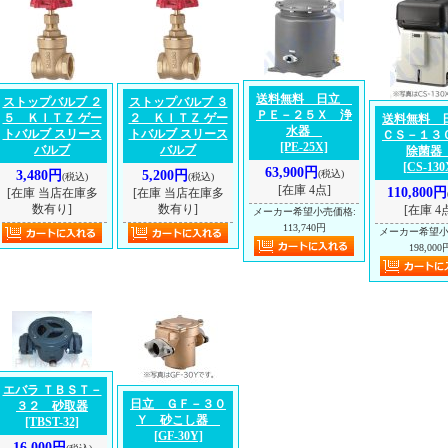
送料無料 日立
ストップバルブ ２
ストップバルブ ３
ＰＥ－２５Ｘ 浄
５ ＫＩＴＺ ゲー
２ ＫＩＴＺ ゲー
送料無料
水器
トバルブ スリース
トバルブ スリース
ＣＳ－１
[PE-25X]
バルブ
バルブ
除菌
[CS-130
63,900円
3,480円
5,200円
(税込)
(税込)
(税込)
[在庫 4点]
110,800円
[在庫 当店在庫多
[在庫 当店在庫多
数有り]
数有り]
[在庫 4
メーカー希望小売価格
:
113,740円
メーカー希望
198,000
エバラ ＴＢＳＴ－
日立 ＧＦ－３０
３２ 砂取器
Ｙ 砂こし器
[TBST-32]
[GF-30Y]
16,000円