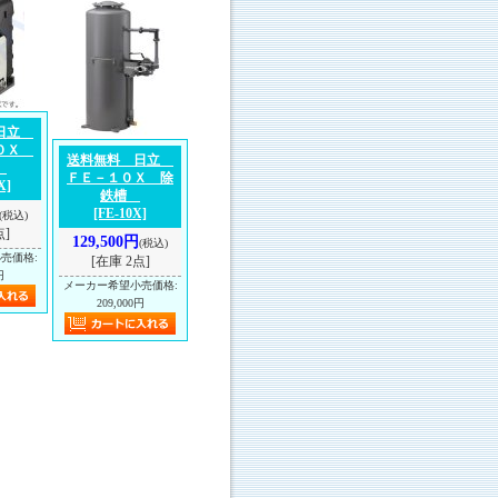
 日立
３０Ｘ
送料無料 日立
器
ＦＥ－１０Ｘ 除
X]
鉄槽
[FE-10X]
(税込)
点]
129,500円
(税込)
小売価格
:
[在庫 2点]
円
メーカー希望小売価格
:
209,000円