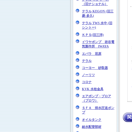
（旧ナショナル）
テラル KEGON (旧三
菱-多久)
テラル TWS 水中 (旧
シントー)
ＫＰＳ(旧三洋)
イワヤポンプ 岩谷電
気製作所 IWAYA
エバラ 荏原
テラル
コーヨー 砂取器
ノーリツ
コロナ
KVK 水栓金具
エアポンプ・ブロア
（ブロワ）
ＳＦＡ 排水圧送ポン
プ
関
オイルタンク
給水配管部材