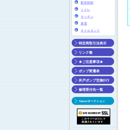
配管部材
トイレ
キッチン
家電
オイルタンク
特定商取引法表示
リンク集
★ご注意事項★
ポンプ変遷表
井戸ポンプ交換DIY
修理受付先一覧
Yahoo!オークション