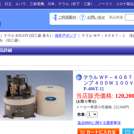
器、日立、エバラ、三相電機、川本、テラル（松下・三菱）、ノーリツ、コロナ製品
ご利用案内
｜
お問い合せ
商品検索
:
｜ テラル KEGON (旧三菱-多久) >
浅井戸ポンプ
｜
テラル ＷＰ－４０６Ｔ－１ 浅
Hz （旧三菱）
品詳細
テラル ＷＰ－４０６
ンプ ４００Ｗ １００Ｖ
P-406T-1
]
当店販売価格
:
120,2
[お取り寄せ]
メーカー希望小売価格
:
222,640円
数量
:
返品特約に関する重要事項