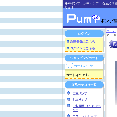
井戸ポンプ、水中ポンプ、石油給湯
ります
ホーム
ログイン
Ｖ：60
新規登録はこちら
商
ログインはこちら
ショッピングカート
カートの中身
カートは空です。
商品カテゴリ一覧
日立ポンプ
川本ポンプ
三相電機 SANSO サン
ソー
テラル Ｎシリーズ