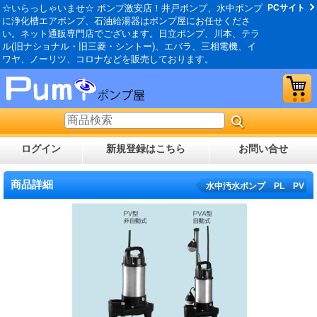
☆いらっしゃいませ☆ ポンプ激安店！井戸ポンプ、水中ポンプ
PCサイト
に浄化槽エアポンプ、石油給湯器はポンプ屋にお任せくださ
い。ネット通販専門店でございます。日立ポンプ、川本、テラ
ル(旧ナショナル・旧三菱・シントー)、エバラ、三相電機、イ
ワヤ、ノーリツ、コロナなどを販売しております。
ログイン
新規登録はこちら
お問い合せ
商品詳細
水中汚水ポンプ PL PV