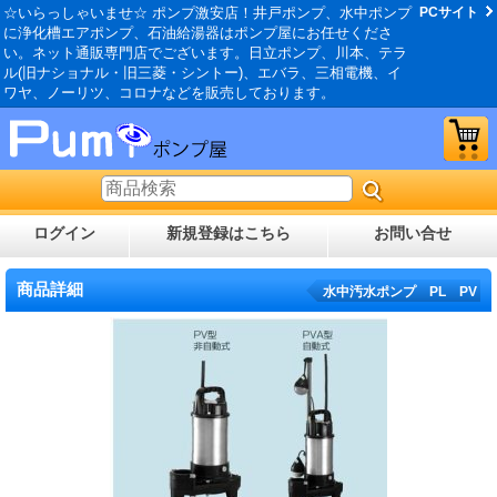
☆いらっしゃいませ☆ ポンプ激安店！井戸ポンプ、水中ポンプ
PCサイト
に浄化槽エアポンプ、石油給湯器はポンプ屋にお任せくださ
い。ネット通販専門店でございます。日立ポンプ、川本、テラ
ル(旧ナショナル・旧三菱・シントー)、エバラ、三相電機、イ
ワヤ、ノーリツ、コロナなどを販売しております。
ログイン
新規登録はこちら
お問い合せ
商品詳細
水中汚水ポンプ PL PV