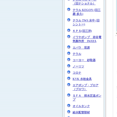
（旧ナショナル）
テラル KEGON (旧三
菱-多久)
テラル TWS 水中 (旧
シントー)
ＫＰＳ(旧三洋)
イワヤポンプ 岩谷電
気製作所 IWAYA
エバラ 荏原
テラル
コーヨー 砂取器
ノーリツ
コロナ
KVK 水栓金具
エアポンプ・ブロア
（ブロワ）
ＳＦＡ 排水圧送ポン
プ
オイルタンク
給水配管部材