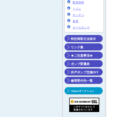
配管部材
トイレ
キッチン
家電
オイルタンク
特定商取引法表示
リンク集
★ご注意事項★
ポンプ変遷表
井戸ポンプ交換DIY
修理受付先一覧
Yahoo!オークション