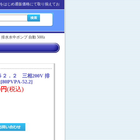
をはじめ通販価格にて取り揃えてお
排水水中ポンプ 自動 50Hz
２．２ 三相200V 排
z
[
80PVPA-52.2
]
00円
(税込)