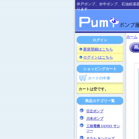
井戸ポンプ、水中ポンプ、石油給湯
ります
ホーム
ログイン
商
新規登録はこちら
ログインはこちら
ショッピングカート
カートの中身
カートは空です。
商品カテゴリ一覧
日立ポンプ
川本ポンプ
三相電機 SANSO サン
ソー
テラル Ｎシリーズ