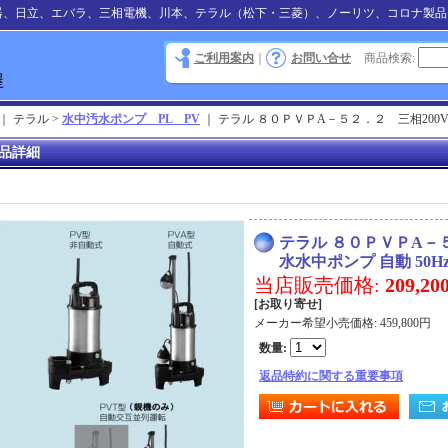
器、日立、エバラ、三相電機、川本、テラル（松下・三菱）、ノーリツ、コロナ製品
ご利用案内
｜
お問い合せ
商品検索
:
｜ テラル >
水中汚水ポンプ PL PV
｜
テラル ８０ＰＶＰA－５２．２ 三相200V 
品詳細
テラル ８０ＰＶＰA－５
水水中ポンプ 自動 50H
当店販売価格
:
209,2
[お取り寄せ]
メーカー希望小売価格
:
459,800円
数量
:
返品特約に関する重要事項