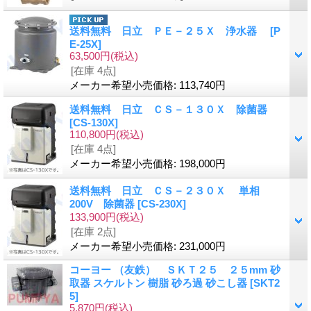
送料無料 日立 ＰＥ－２５Ｘ 浄水器
[
P
E-25X
]
63,500円
(税込)
[在庫 4点]
メーカー希望小売価格
:
113,740円
送料無料 日立 ＣＳ－１３０Ｘ 除菌器
[
CS-130X
]
110,800円
(税込)
[在庫 4点]
メーカー希望小売価格
:
198,000円
送料無料 日立 ＣＳ－２３０Ｘ 単相
200V 除菌器
[
CS-230X
]
133,900円
(税込)
[在庫 2点]
メーカー希望小売価格
:
231,000円
コーヨー （友鉄） ＳＫＴ２５ ２５mm 砂
取器 スケルトン 樹脂 砂ろ過 砂こし器
[
SKT2
5
]
5,870円
(税込)