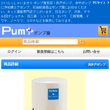
☆いらっしゃいませ☆ ポンプ激安店！井戸ポンプ、水中ポンプ
PCサイト
に浄化槽エアポンプ、石油給湯器はポンプ屋にお任せくださ
い。ネット通販専門店でございます。日立ポンプ、川本、テラ
ル(旧ナショナル・旧三菱・シントー)、エバラ、三相電機、イ
ワヤ、ノーリツ、コロナなどを販売しております。
ログイン
新規登録はこちら
お問い合せ
商品詳細
浅井戸ポンプ