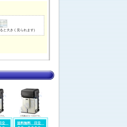
ると大きく見られます)
 日立
送料無料 日立