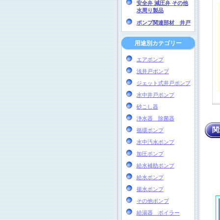
安全弁 減圧弁 その他
水周り製品
ポンプ関連部材 井戸
用途別カテゴリー
エアポンプ
浅井戸ポンプ
ジェット式井戸ポンプ
水中井戸ポンプ
砂こし器
浄水器 除菌器
関
循環ポンプ
水中汚水ポンプ
加圧ポンプ
給水補助ポンプ
給水ポンプ
揚水ポンプ
その他ポンプ
給湯器 ボイラー