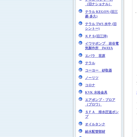
（旧ナショナル）
テラル KEGON (旧三
菱-多久)
テラル TWS 水中 (旧
シントー)
ＫＰＳ(旧三洋)
イワヤポンプ 岩谷電
気製作所 IWAYA
エバラ 荏原
テラル
コーヨー 砂取器
ノーリツ
コロナ
KVK 水栓金具
エアポンプ・ブロア
（ブロワ）
ＳＦＡ 排水圧送ポン
プ
オイルタンク
給水配管部材