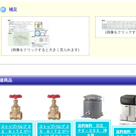
補足
(画像をクリックす
(画像をクリックすると大きく見られます)
連商品
送料無料 日立
ストップバルブ ３
ストップバルブ ２
ＰＥ－２５Ｘ 浄
２ ＫＩＴＺ ゲー
５ ＫＩＴＺ ゲー
送料無料
水器