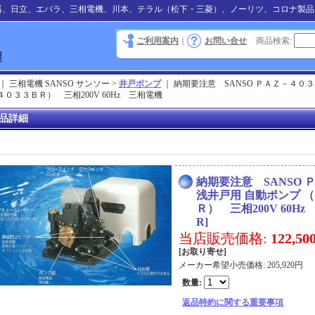
器、日立、エバラ、三相電機、川本、テラル（松下・三菱）、ノーリツ、コロナ製品
ご利用案内
｜
お問い合せ
商品検索
:
｜ 三相電機 SANSO サンソー >
井戸ポンプ
｜
納期要注意 SANSO ＰＡＺ－４０
０３３ＢＲ） 三相200V 60Hz 三相電機
品詳細
納期要注意 SANSO
浅井戸用 自動ポンプ 
Ｒ） 三相200V 60H
R
]
当店販売価格
:
122,5
[お取り寄せ]
メーカー希望小売価格
:
205,920円
数量
:
返品特約に関する重要事項