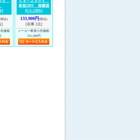
３０Ｘ
ＣＳ－２３０Ｘ
器
単相200V 除菌器
X]
[CS-230X]
133,900円
(税込)
(税込)
点]
[在庫 2点]
小売価格
:
メーカー希望小売価格
:
円
231,000円