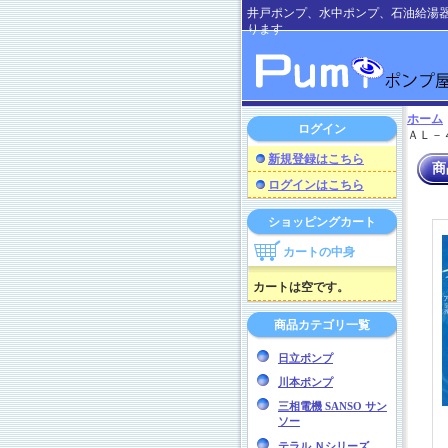
井戸ポンプ、水中ポンプ、石油給湯
ります
ホーム
ログイン
ＡＬ－４
新規登録はこちら
商
ログインはこちら
ショッピングカート
カートの中身
カートは空です。
商品カテゴリ一覧
日立ポンプ
川本ポンプ
三相電機 SANSO サン
ソー
テラル Ｎシリーズ