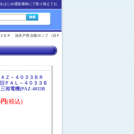
をはじめ通販価格にて取り揃えてお
３３ＢＲ 浅井戸用 自動ポンプ （旧Ｐ
 ＰＡＺ－４０３３ＢＲ
（旧ＰＡＬ－４０３３Ｂ
z 三相電機
[
PAZ-4033B
00円
(税込)