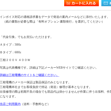
インボイス対応の適格請求書をデータで発送の案内メールなどに添付いたします。
（紙の書類が必要な際は「有料オプション:書類発行」を選択してください）
「代金引換」でもお支払いただけます。
Ａタイプ：50Hz
Ｂタイプ：60Hz
三相２００Ｖ ４００Ｗ
写真は代表機種です。詳細は下記メーカーWEBサイトでご確認ください。
詳細は三相電機のサイトをご確認ください。
三相電機のメーカー保証は製品保証のみとなります。
三相電機本社までお客様負担で持込（発送）修理が基本となります。
出張修理の際は初期不良の場合でも部品代は掛かりませんが作業に伴う出張料、作
になります。
当店ご利用案内
（送料・手数料など）