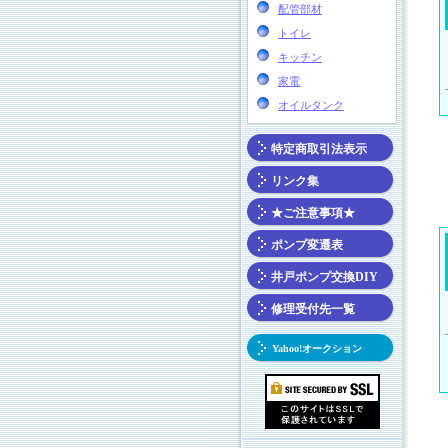
配管部材
トイレ
キッチン
家電
オイルタンク
特定商取引法表示
リンク集
★ご注意事項★
ポンプ変遷表
井戸ポンプ交換DIY
修理受付先一覧
Yahoo!オークション