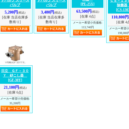
トバルブ スリース
トバルブ スリース
ＣＳ－１
[PE-25X]
バルブ
バルブ
除菌
[CS-130
63,500円
5,200円
3,480円
(税込)
(税込)
(税込)
[在庫 4点]
110,800円
[在庫 当店在庫多
[在庫 当店在庫多
数有り]
数有り]
[在庫 4
メーカー希望小売価格
:
113,740円
メーカー希望
198,000
日立 ＧＦ－３０
Ｙ 砂こし器
[GF-30Y]
21,100円
(税込)
[在庫 6点]
メーカー希望小売価格
:
35,200円